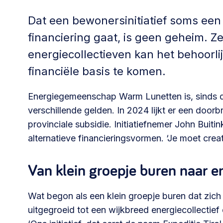
Community building en ABCD,
Dat een bewonersinitiatief soms een
welkomstcultuur >
financiering gaat, is geen geheim. Z
Weerbare gemeenschappen
energiecollectieven kan het behoorli
Voorbereiden op crisis, noodsteunpunten,
financiële basis te komen.
ontmoetingsplekken >
Energiegemeenschap Warm Lunetten is, sinds de
verschillende gelden. In 2024 lijkt er een door
Samenwerken en lokale politiek
provinciale subsidie. Initiatiefnemer John Buiti
Lobbyen, invloed uitoefenen,
alternatieve financieringsvormen. ‘Je moet creatie
maatschappelijke impact >
Van klein groepje buren naar en
Advies of hulp nodig?
Wat begon als een klein groepje buren dat zich w
uitgegroeid tot een wijkbreed energiecollecti
Je kunt altijd contact met ons opnemen via tele