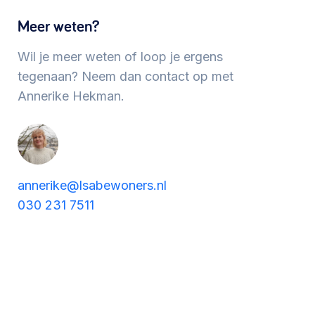
Werken aan de wijk, ABCD, WijkWijzer >
Meer weten?
Wil je meer weten of loop je ergens
Meebeslissen
tegenaan? Neem dan contact op met
Annerike Hekman.
Uitdaagrecht, gemeenschapsfondsen, lokale
democratie >
annerike@lsabewoners.nl
030 231 7511