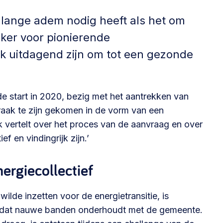
Betrokken buurten, contact stimuleren,
 lange adem nodig heeft als het om
netwerken uitbreiden >
eker voor pionierende
Buurtenergie
jk uitdagend zijn om tot een gezonde
Energiecollectieven, buurt vergroenen, SDG >
 start in 2020, bezig met het aantrekken van
braak te zijn gekomen in de vorm van een
Omgevingswet en gebiedsontwikkeling
nk vertelt over het proces van de aanvraag en over
invoering omgevingswet, participatie,
f en vindingrijk zijn.’
gebiedsontwikkeling>
ergiecollectief
ilde inzetten voor de energietransitie, is
ef dat nauwe banden onderhoudt met de gemeente.
foon of e-mail.