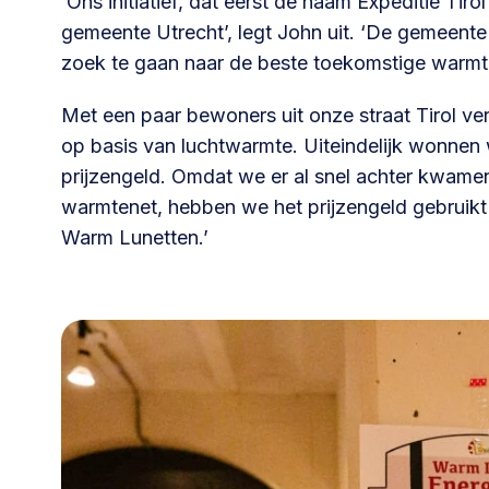
‘Ons initiatief, dat eerst de naam Expeditie Tiro
gemeente Utrecht’, legt John uit. ‘De gemeen
030 231
Vraag stellen
info
zoek te gaan naar de beste toekomstige warmt
7511
Met een paar bewoners uit onze straat Tirol 
op basis van luchtwarmte. Uiteindelijk wonnen 
prijzengeld. Omdat we er al snel achter kwamen
warmtenet, hebben we het prijzengeld gebruikt v
Warm Lunetten.’