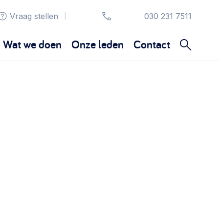
Vraag stellen
030 231 7511
|
Wat we doen
Onze leden
Contact
Organisatie en beheer
Bestuur, horeca, evenementen, verhuur en
communicatie >
Sociaal ondernemen
Bewonersbedrijf starten, ondernemingsplan
maken >
Wijkaanpak