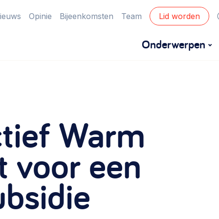
ieuws
Opinie
Bijeenkomsten
Team
Lid worden
Onderwerpen
Financiën
Financieringsvormen, administratie, begroting
ctief Warm
en omzet >
Eigen gebouw
t voor een
Huren of kopen, maatschappelijk vastgoed,
ubsidie
ontmoetingsplekken >
Zorgzame gemeenschappen