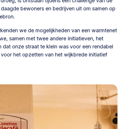
l droeg, is ontstaan tijdens een challenge van de
te daagde bewoners en bedrijven uit om samen op
@lsabewoners.nl
ebron.
verkenden we de mogelijkheden van een warmtenet
we, samen met twee andere initiatieven, het
 dat onze straat te klein was voor een rendabel
oor het opzetten van het wijkbrede initiatief