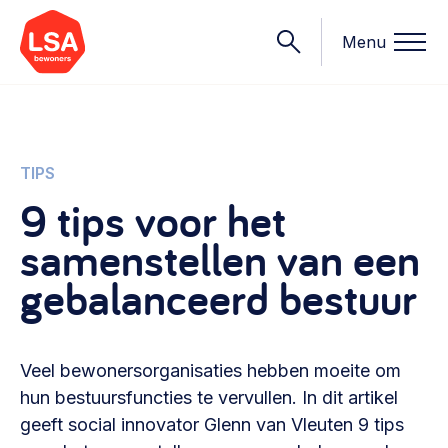
Menu
Onderwerpen
TIPS
9 tips voor het
Wat we doen
samenstellen van een
Starten van een initiatief
Rechtsvormen, positionering, organisatiemodellen >
gebalanceerd bestuur
Onze leden
Financiën
Financieringsvormen, administratie, begroting en omzet >
Contact
Veel bewonersorganisaties hebben moeite om
Organisatie en beheer
hun bestuursfuncties te vervullen. In dit artikel
Bestuur, horeca, evenementen, verhuur en communicatie >
geeft social innovator Glenn van Vleuten 9 tips
Nieuws