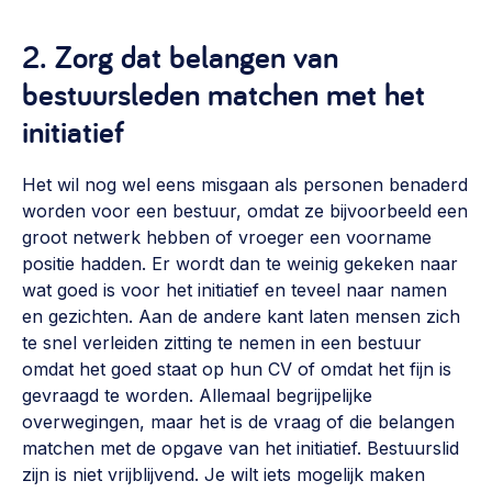
Werken aan de wijk, ABCD, WijkWijzer >
2. Zorg dat belangen van
Weerbare gemeenschappen
bestuursleden matchen met het
Voorbereiden op crisis, noodsteunpunten,
ontmoetingsplekken >
initiatief
Buurtenergie
Het wil nog wel eens misgaan als personen benaderd
Energiecollectieven, buurt vergroenen, SDG >
worden voor een bestuur, omdat ze bijvoorbeeld een
groot netwerk hebben of vroeger een voorname
Meebeslissen
positie hadden. Er wordt dan te weinig gekeken naar
Uitdaagrecht, gemeenschapsfondsen, lokale democratie >
wat goed is voor het initiatief en teveel naar namen
en gezichten. Aan de andere kant laten mensen zich
Samenwerken en lokale politiek
te snel verleiden zitting te nemen in een bestuur
Lobbyen, invloed uitoefenen, maatschappelijke impact >
omdat het goed staat op hun CV of omdat het fijn is
gevraagd te worden. Allemaal begrijpelijke
Omgevingswet en gebiedsontwikkeling
overwegingen, maar het is de vraag of die belangen
invoering omgevingswet, participatie,
matchen met de opgave van het initiatief. Bestuurslid
gebiedsontwikkeling>
zijn is niet vrijblijvend. Je wilt iets mogelijk maken