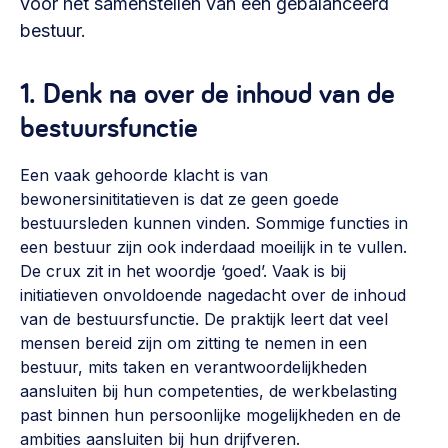
voor het samenstellen van een gebalanceerd
Vrijwilligers en medewerkers
Opinie
bestuur.
Werving, contracten en vergoedingen, betaalde krachten
Bijeenkomsten
>
1. Denk na over de inhoud van de
Team
Eigen gebouw
bestuursfunctie
Huren of kopen, maatschappelijk vastgoed,
Lid worden
ontmoetingsplekken >
Een vaak gehoorde klacht is van
Vraag stellen
Sociaal ondernemen
bewonersinititatieven is dat ze geen goede
bestuursleden kunnen vinden. Sommige functies in
Bewonersbedrijf starten, ondernemingsplan maken >
030 231 7511
een bestuur zijn ook inderdaad moeilijk in te vullen.
Buurtbewoners verbinden
De crux zit in het woordje ‘goed’. Vaak is bij
info@lsabewoners.nl
initiatieven onvoldoende nagedacht over de inhoud
Community building en ABCD, welkomstcultuur >
van de bestuursfunctie. De praktijk leert dat veel
Zorgzame gemeenschappen
mensen bereid zijn om zitting te nemen in een
bestuur, mits taken en verantwoordelijkheden
Betrokken buurten, contact stimuleren, netwerken
aansluiten bij hun competenties, de werkbelasting
uitbreiden >
past binnen hun persoonlijke mogelijkheden en de
Wijkaanpak
ambities aansluiten bij hun drijfveren.