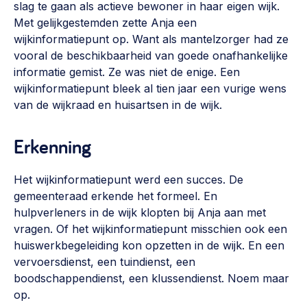
slag te gaan als actieve bewoner in haar eigen wijk.
Werken aan de wijk, ABCD, WijkWijzer >
Met gelijkgestemden zette Anja een
wijkinformatiepunt op. Want als mantelzorger had ze
Weerbare gemeenschappen
vooral de beschikbaarheid van goede onafhankelijke
Voorbereiden op crisis, noodsteunpunten,
informatie gemist. Ze was niet de enige. Een
ontmoetingsplekken >
wijkinformatiepunt bleek al tien jaar een vurige wens
Buurtenergie
van de wijkraad en huisartsen in de wijk.
Energiecollectieven, buurt vergroenen, SDG >
Erkenning
Meebeslissen
Uitdaagrecht, gemeenschapsfondsen, lokale democratie >
Het wijkinformatiepunt werd een succes. De
gemeenteraad erkende het formeel. En
Samenwerken en lokale politiek
hulpverleners in de wijk klopten bij Anja aan met
Lobbyen, invloed uitoefenen, maatschappelijke impact >
vragen. Of het wijkinformatiepunt misschien ook een
huiswerkbegeleiding kon opzetten in de wijk. En een
Omgevingswet en gebiedsontwikkeling
vervoersdienst, een tuindienst, een
invoering omgevingswet, participatie,
boodschappendienst, een klussendienst. Noem maar
gebiedsontwikkeling>
op.