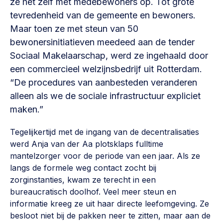
ze het zelf met medebewoners op. Tot grote
Vrijwilligers en medewerkers
Opinie
tevredenheid van de gemeente en bewoners.
Werving, contracten en vergoedingen, betaalde krachten
Maar toen ze met steun van 50
Bijeenkomsten
>
bewonersinitiatieven meedeed aan de tender
Team
Eigen gebouw
Sociaal Makelaarschap, werd ze ingehaald door
Huren of kopen, maatschappelijk vastgoed,
een commercieel welzijnsbedrijf uit Rotterdam.
Lid worden
ontmoetingsplekken >
“De procedures van aanbesteden veranderen
alleen als we de sociale infrastructuur expliciet
Vraag stellen
Sociaal ondernemen
maken.”
Bewonersbedrijf starten, ondernemingsplan maken >
030 231 7511
Tegelijkertijd met de ingang van de decentralisaties
Buurtbewoners verbinden
info@lsabewoners.nl
werd Anja van der Aa plotsklaps fulltime
Community building en ABCD, welkomstcultuur >
mantelzorger voor de periode van een jaar. Als ze
langs de formele weg contact zocht bij
Zorgzame gemeenschappen
zorginstanties, kwam ze terecht in een
Betrokken buurten, contact stimuleren, netwerken
bureaucratisch doolhof. Veel meer steun en
uitbreiden >
informatie kreeg ze uit haar directe leefomgeving. Ze
besloot niet bij de pakken neer te zitten, maar aan de
Wijkaanpak