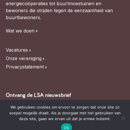
energiecoöperaties tot buurtmoestuinen en
bewoners die strijden tegen de eenzaamheid van
buurtbewoners.
Wat we doen
Vacatures
Onze vereniging
Privacystatement
Ontvang de LSA nieuwsbrief
Blijf op de hoogte van LSA nieuws, de agenda en
We gebruiken cookies om ervoor te zorgen dat onze site zo
soepel mogelijk draait. Als je doorgaat met het gebruiken van
relevante ontwikkelingen,
schrijf je in voor onze
deze site, gaan we ervan uit dat je ermee instemt.
nieuwsbrief
.
Ok