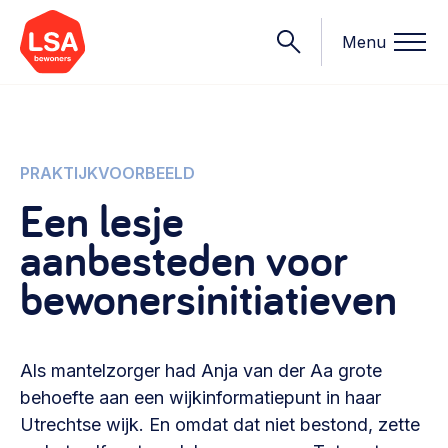
Menu
Onderwerpen
PRAKTIJKVOORBEELD
Een lesje
Wat we doen
aanbesteden voor
Starten van een initiatief
Rechtsvormen, positionering, organisatiemodellen >
bewonersinitiatieven
Onze leden
Financiën
Financieringsvormen, administratie, begroting en omzet >
Contact
Als mantelzorger had Anja van der Aa grote
Organisatie en beheer
behoefte aan een wijkinformatiepunt in haar
Bestuur, horeca, evenementen, verhuur en communicatie >
Utrechtse wijk. En omdat dat niet bestond, zette
Nieuws