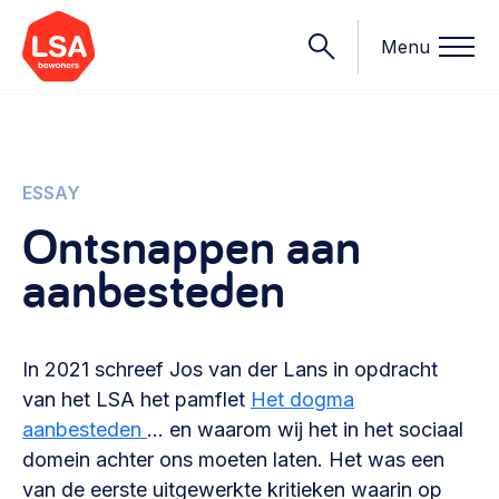
Menu
Onderwerpen
ESSAY
Ontsnappen aan
Wat we doen
aanbesteden
Starten van een initiatief
Rechtsvormen, positionering, organisatiemodellen >
Onze leden
Financiën
In 2021 schreef Jos van der Lans in opdracht
Financieringsvormen, administratie, begroting en omzet >
Contact
van het LSA het pamflet
Het dogma
aanbesteden
… en waarom wij het in het sociaal
Organisatie en beheer
domein achter ons moeten laten. Het was een
Bestuur, horeca, evenementen, verhuur en communicatie >
Nieuws
van de eerste uitgewerkte kritieken waarin op