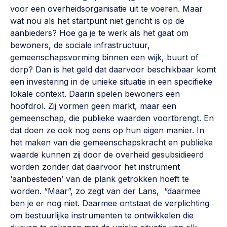
Werken aan de wijk, ABCD, WijkWijzer >
voor een overheidsorganisatie uit te voeren. Maar
wat nou als het startpunt niet gericht is op de
Weerbare gemeenschappen
aanbieders? Hoe ga je te werk als het gaat om
Voorbereiden op crisis, noodsteunpunten,
bewoners, de sociale infrastructuur,
ontmoetingsplekken >
gemeenschapsvorming binnen een wijk, buurt of
dorp? Dan is het geld dat daarvoor beschikbaar komt
Buurtenergie
een investering in de unieke situatie in een specifieke
Energiecollectieven, buurt vergroenen, SDG >
lokale context. Daarin spelen bewoners een
hoofdrol. Zij vormen geen markt, maar een
Meebeslissen
gemeenschap, die publieke waarden voortbrengt. En
Uitdaagrecht, gemeenschapsfondsen, lokale democratie >
dat doen ze ook nog eens op hun eigen manier. In
het maken van die gemeenschapskracht en publieke
Samenwerken en lokale politiek
waarde kunnen zij door de overheid gesubsidieerd
Lobbyen, invloed uitoefenen, maatschappelijke impact >
worden zonder dat daarvoor het instrument
‘aanbesteden’ van de plank getrokken hoeft te
Omgevingswet en gebiedsontwikkeling
worden. “Maar”, zo zegt van der Lans, “daarmee
invoering omgevingswet, participatie,
ben je er nog niet. Daarmee ontstaat de verplichting
gebiedsontwikkeling>
om bestuurlijke instrumenten te ontwikkelen die