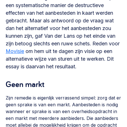
Vrijwilligers en medewerkers
een systematische manier de destructieve
Opinie
Werving, contracten en vergoedingen, betaalde krachten
effecten van het aanbesteden in kaart werden
Bijeenkomsten
>
gebracht. Maar als antwoord op de vraag wat
Team
dan het alternatief voor het aanbesteden zou
Eigen gebouw
kunnen zijn, gaf Van der Lans op het einde van
Huren of kopen, maatschappelijk vastgoed,
Lid worden
zijn betoog slechts een ruwe schets. Reden voor
ontmoetingsplekken >
Movisie
om hem uit te dagen zijn visie op een
Vraag stellen
Sociaal ondernemen
alternatieve wijze van sturen uit te werken. Dit
Bewonersbedrijf starten, ondernemingsplan maken >
essay is daarvan het resultaat.
030 231 7511
Buurtbewoners verbinden
info@lsabewoners.nl
Geen markt
Community building en ABCD, welkomstcultuur >
Zorgzame gemeenschappen
Zijn remedie is eigenlijk verrassend simpel: zorg dat er
geen sprake is van een markt. Aanbesteden is nodig
Betrokken buurten, contact stimuleren, netwerken
uitbreiden >
wanneer er sprake is van een overheidsopdracht in
een markt met meerdere aanbieders. Die aanbieders
Wijkaanpak
moet allebei de mogelijkheid krijgen om de opdracht