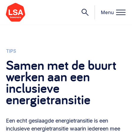
Menu
Onderwerpen
TIPS
Samen met de buurt
Wat we doen
werken aan een
Starten van een initiatief
Rechtsvormen, positionering, organisatiemodellen >
inclusieve
Onze leden
Financiën
energietransitie
Financieringsvormen, administratie, begroting en omzet >
Contact
Organisatie en beheer
Een echt geslaagde energietransitie is een
Bestuur, horeca, evenementen, verhuur en communicatie >
Nieuws
inclusieve energietransitie waarin iedereen mee