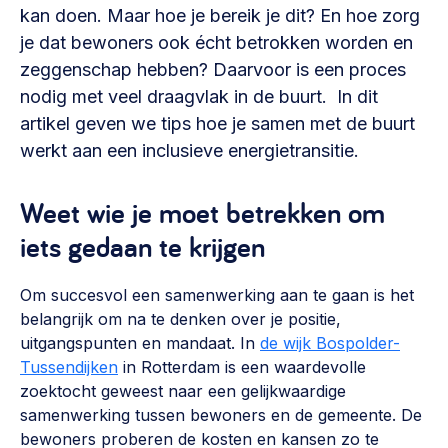
Vrijwilligers en medewerkers
kan doen. Maar hoe je bereik je dit? En hoe zorg
Opinie
Werving, contracten en vergoedingen, betaalde krachten
je dat bewoners ook écht betrokken worden en
Bijeenkomsten
>
zeggenschap hebben? Daarvoor is een proces
nodig met veel draagvlak in de buurt. In dit
Team
Eigen gebouw
artikel geven we tips hoe je samen met de buurt
Huren of kopen, maatschappelijk vastgoed,
Lid worden
werkt aan een inclusieve energietransitie.
ontmoetingsplekken >
Vraag stellen
Sociaal ondernemen
Weet wie je moet betrekken om
Bewonersbedrijf starten, ondernemingsplan maken >
030 231 7511
iets gedaan te krijgen
Buurtbewoners verbinden
info@lsabewoners.nl
Om succesvol een samenwerking aan te gaan is het
Community building en ABCD, welkomstcultuur >
belangrijk om na te denken over je positie,
Zorgzame gemeenschappen
uitgangspunten en mandaat. In
de wijk Bospolder-
Tussendijken
in Rotterdam is een waardevolle
Betrokken buurten, contact stimuleren, netwerken
zoektocht geweest naar een gelijkwaardige
uitbreiden >
samenwerking tussen bewoners en de gemeente. De
Wijkaanpak
bewoners proberen de kosten en kansen zo te