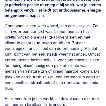
Vrijwilligers en medewerkers
je gedeelde passie of energie bij voelt, wat je samen
Opinie
belangrijk vindt. Het leidt tot enthousiasme, energie
Werving, contracten en vergoedingen, betaalde krachten
Bijeenkomsten
>
en gemeenschapszin.
Team
Eigen gebouw
Ontmoeten is een werkwoord, een doe-activiteit. Zet
je in voor een context waarbinnen mensen het
Huren of kopen, maatschappelijk vastgoed,
Lid worden
ontmoetingsplekken >
prettig vinden om elkaar te (blijven) zien en met
elkaar in gesprek te raken en blijven. Zonder
Vraag stellen
Sociaal ondernemen
vooropgezet ander doel dan de ontmoeting. Als dat
Bewonersbedrijf starten, ondernemingsplan maken >
lukt, komt van het een steeds weer het ander. Omdat
030 231 7511
enthousiasme besmettelijk is. Voor ontmoeting is een
Buurtbewoners verbinden
info@lsabewoners.nl
‘bumping place’ nodig; een plek of ruimte waar
Community building en ABCD, welkomstcultuur >
mensen van nature zijn of graag naartoe komen. Die
plek kan een buurthuis zijn, een entreehal in een flat,
Zorgzame gemeenschappen
een speeltuin, straathoek of een oprit voor iemands
Betrokken buurten, contact stimuleren, netwerken
huis.
uitbreiden >
Hieronder kun je het werkblad downloaden met tools
Wijkaanpak
om mensen bij elkaar te brengen.