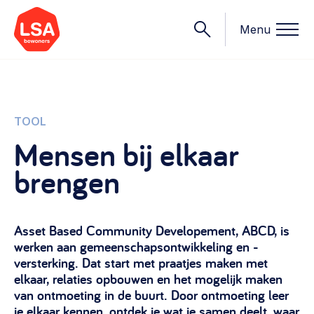
Menu
Onderwerpen
TOOL
Mensen bij elkaar
Wat we doen
brengen
Starten van een initiatief
Rechtsvormen, positionering, organisatiemodellen >
Onze leden
Financiën
Asset Based Community Developement, ABCD, is
Financieringsvormen, administratie, begroting en omzet >
werken aan gemeenschapsontwikkeling en -
Contact
versterking. Dat start met praatjes maken met
Organisatie en beheer
elkaar, relaties opbouwen en het mogelijk maken
Bestuur, horeca, evenementen, verhuur en communicatie >
van ontmoeting in de buurt. Door ontmoeting leer
Nieuws
je elkaar kennen, ontdek je wat je samen deelt, waar