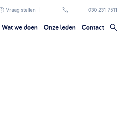
Vraag stellen
030 231 7511
|
Wat we doen
Onze leden
Contact
Organisatie en beheer
Bestuur, horeca, evenementen, verhuur en
communicatie >
Sociaal ondernemen
Bewonersbedrijf starten, ondernemingsplan
maken >
Wijkaanpak