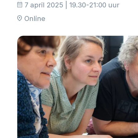
Community building en ABCD,
7 april 2025 | 19.30-21:00 uur
welkomstcultuur >
Online
Weerbare gemeenschappen
Voorbereiden op crisis, noodsteunpunten,
ontmoetingsplekken >
Samenwerken en lokale politiek
Lobbyen, invloed uitoefenen,
maatschappelijke impact >
Advies of hulp nodig?
Je kunt altijd contact met ons opnemen via tele