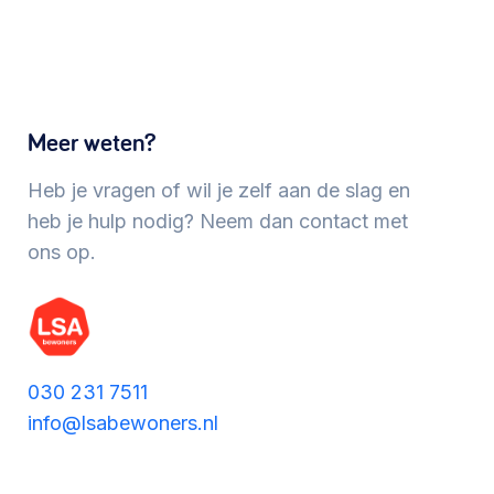
Werken aan de wijk, ABCD, WijkWijzer >
Meebeslissen
Meer weten?
Uitdaagrecht, gemeenschapsfondsen, lokale
democratie >
Heb je vragen of wil je zelf aan de slag en
heb je hulp nodig? Neem dan contact met
ons op.
030 231 7511
info@lsabewoners.nl