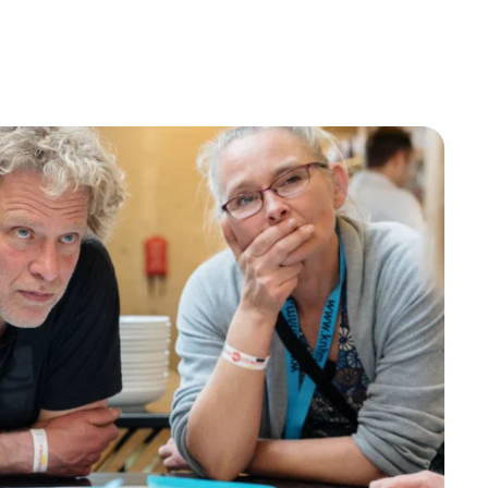
Betrokken buurten, contact stimuleren,
netwerken uitbreiden >
Buurtenergie
Energiecollectieven, buurt vergroenen, SDG >
Omgevingswet en gebiedsontwikkeling
invoering omgevingswet, participatie,
gebiedsontwikkeling>
foon of e-mail.