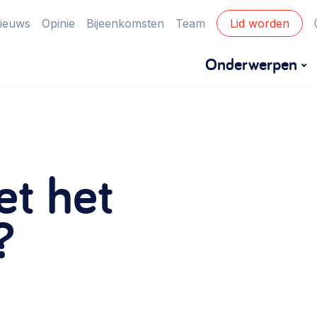
ieuws
Opinie
Bijeenkomsten
Team
Lid worden
Onderwerpen
Financiën
Financieringsvormen, administratie, begroting
et het
en omzet >
Eigen gebouw
?
Huren of kopen, maatschappelijk vastgoed,
ontmoetingsplekken >
Zorgzame gemeenschappen