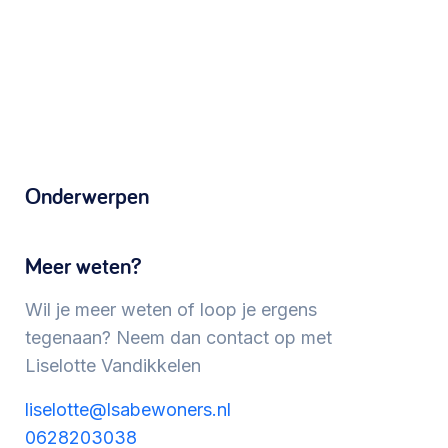
Werken aan de wijk, ABCD, WijkWijzer >
Meebeslissen
Uitdaagrecht, gemeenschapsfondsen, lokale
democratie >
Onderwerpen
Meer weten?
Wil je meer weten of loop je ergens
tegenaan? Neem dan contact op met
Liselotte Vandikkelen
liselotte@lsabewoners.nl
0628203038