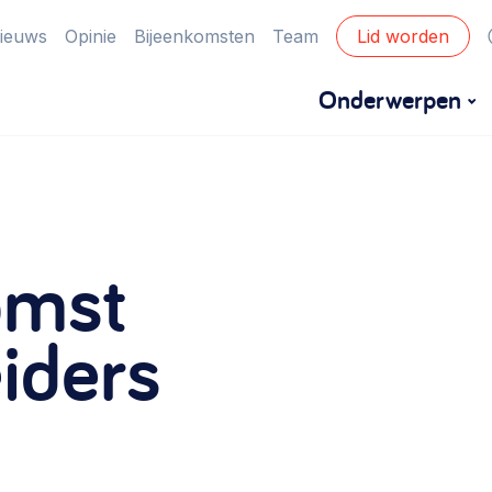
ieuws
Opinie
Bijeenkomsten
Team
Lid worden
Onderwerpen
Financiën
Financieringsvormen, administratie, begroting
omst
en omzet >
Eigen gebouw
iders
Huren of kopen, maatschappelijk vastgoed,
ontmoetingsplekken >
Zorgzame gemeenschappen