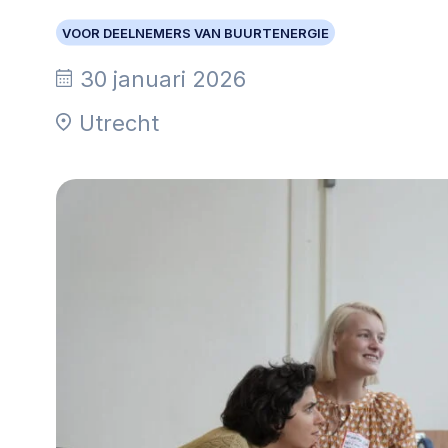
Community building en ABCD,
VOOR DEELNEMERS VAN BUURTENERGIE
welkomstcultuur >
30 januari 2026
Weerbare gemeenschappen
Utrecht
Voorbereiden op crisis, noodsteunpunten,
ontmoetingsplekken >
Samenwerken en lokale politiek
Lobbyen, invloed uitoefenen,
maatschappelijke impact >
Advies of hulp nodig?
Je kunt altijd contact met ons opnemen via tele