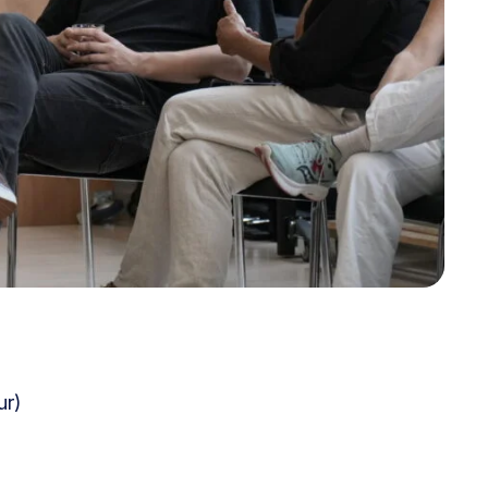
@lsabewoners.nl
ur)