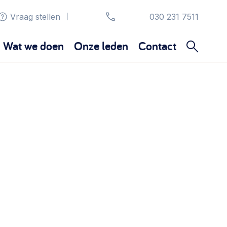
Vraag stellen
030 231 7511
|
Wat we doen
Onze leden
Contact
Organisatie en beheer
Bestuur, horeca, evenementen, verhuur en
communicatie >
Sociaal ondernemen
Bewonersbedrijf starten, ondernemingsplan
maken >
Wijkaanpak