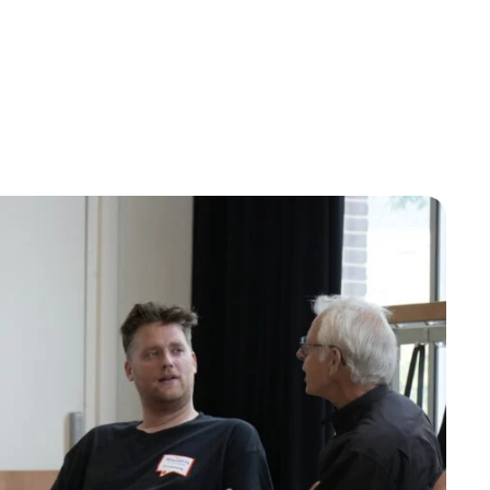
Betrokken buurten, contact stimuleren,
netwerken uitbreiden >
Buurtenergie
Energiecollectieven, buurt vergroenen, SDG >
Omgevingswet en gebiedsontwikkeling
invoering omgevingswet, participatie,
gebiedsontwikkeling>
foon of e-mail.