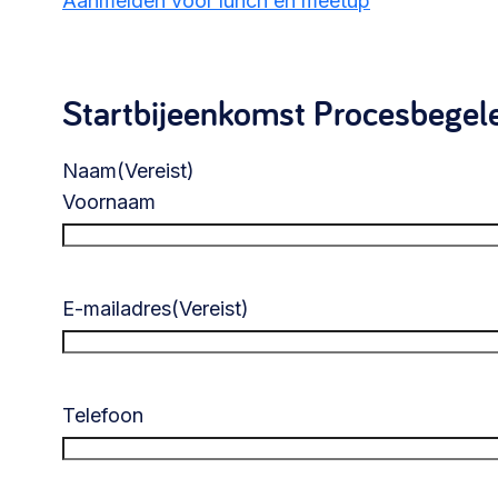
Aanmelden voor lunch en meetup
Startbijeenkomst Procesbegel
Naam
(Vereist)
Voornaam
E-mailadres
(Vereist)
Telefoon