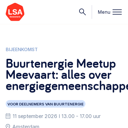
Menu
Onderwerpen
BIJEENKOMST
Buurtenergie Meetup
Wat we doen
Meevaart: alles over
Starten van een initiatief
Rechtsvormen, positionering, organisatiemodellen >
energiegemeenschapp
Onze leden
Financiën
Financieringsvormen, administratie, begroting en omzet >
Contact
VOOR DEELNEMERS VAN BUURTENERGIE
Organisatie en beheer
11 september 2026 I 13.00 - 17.00 uur
Bestuur, horeca, evenementen, verhuur en communicatie >
Nieuws
Amsterdam