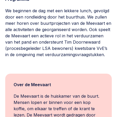
Werken aan de wijk, ABCD, WijkWijzer >
We beginnen de dag met een lekkere lunch, gevolgd
Weerbare gemeenschappen
door een rondleiding door het buurthuis. We zullen
Voorbereiden op crisis, noodsteunpunten,
meer horen over buurtprojecten van de Meevaart en
ontmoetingsplekken >
alle activiteiten die georganiseerd worden. Ook speelt
de Meevaart een actieve rol in het verduurzamen
Buurtenergie
van het pand en ondersteunt Tim Doornewaard
Energiecollectieven, buurt vergroenen, SDG >
(procesbegeleider LSA bewoners) kwetsbare VvE’s
in de omgeving met verduurzamingsvraagstukken.
Meebeslissen
Uitdaagrecht, gemeenschapsfondsen, lokale democratie >
Samenwerken en lokale politiek
Lobbyen, invloed uitoefenen, maatschappelijke impact >
Over de Meevaart
Omgevingswet en gebiedsontwikkeling
De Meevaart is de huiskamer van de buurt.
Mensen lopen er binnen voor een kop
invoering omgevingswet, participatie,
koffie, om elkaar te treffen of de krant te
gebiedsontwikkeling>
lezen. De Meevaart wordt gedragen door