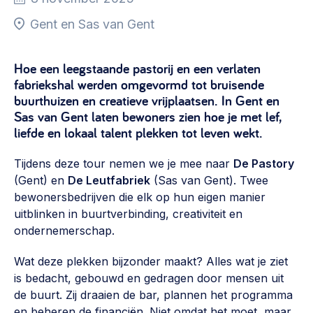
Vrijwilligers en medewerkers
Opinie
Gent en Sas van Gent
Werving, contracten en vergoedingen, betaalde krachten
Bijeenkomsten
>
Hoe een leegstaande pastorij en een verlaten
Team
Eigen gebouw
fabriekshal werden omgevormd tot bruisende
Huren of kopen, maatschappelijk vastgoed,
buurthuizen en creatieve vrijplaatsen. In Gent en
Lid worden
ontmoetingsplekken >
Sas van Gent laten bewoners zien hoe je met lef,
liefde en lokaal talent plekken tot leven wekt.
Vraag stellen
Sociaal ondernemen
Bewonersbedrijf starten, ondernemingsplan maken >
Tijdens deze tour nemen we je mee naar
030 231 7511
De Pastory
(Gent) en
De Leutfabriek
(Sas van Gent). Twee
Buurtbewoners verbinden
info@lsabewoners.nl
bewonersbedrijven die elk op hun eigen manier
Community building en ABCD, welkomstcultuur >
uitblinken in buurtverbinding, creativiteit en
ondernemerschap.
Zorgzame gemeenschappen
Betrokken buurten, contact stimuleren, netwerken
Wat deze plekken bijzonder maakt? Alles wat je ziet
uitbreiden >
is bedacht, gebouwd en gedragen door mensen uit
de buurt. Zij draaien de bar, plannen het programma
Wijkaanpak
en beheren de financiën. Niet omdat het moet, maar