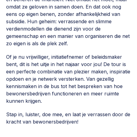
Werken aan de wijk, ABCD, WijkWijzer >
omdat ze geloven in samen doen. En dat ook nog
eens op eigen benen, zonder afhankelijkheid van
Weerbare gemeenschappen
subsidie. Hun geheim: verrassende en slimme
Voorbereiden op crisis, noodsteunpunten,
verdienmodellen die dienend zijn voor de
ontmoetingsplekken >
gemeenschap en een manier van organiseren die net
zo eigen is als de plek zelf.
Buurtenergie
Energiecollectieven, buurt vergroenen, SDG >
Of je nu vrijwilliger, initiatiefnemer of beleidsmaker
bent, dit is het uitje in het najaar voor jou! De tour is
Meebeslissen
een perfecte combinatie van plezier maken, inspiratie
Uitdaagrecht, gemeenschapsfondsen, lokale democratie >
opdoen en je netwerk versterken. Van gezellig
kennismaken in de bus tot het bespreken van hoe
Samenwerken en lokale politiek
bewonersbedrijven functioneren en meer ruimte
Lobbyen, invloed uitoefenen, maatschappelijke impact >
kunnen krijgen.
Omgevingswet en gebiedsontwikkeling
Stap in, luister, doe mee, en laat je verrassen door de
invoering omgevingswet, participatie,
kracht van bewonersbedrijven!
gebiedsontwikkeling>