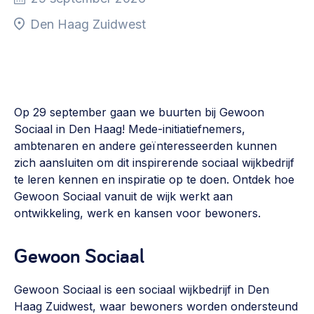
Vrijwilligers en medewerkers
Opinie
Den Haag Zuidwest
Werving, contracten en vergoedingen, betaalde krachten
Bijeenkomsten
>
Team
Eigen gebouw
Huren of kopen, maatschappelijk vastgoed,
Lid worden
ontmoetingsplekken >
Op 29 september gaan we buurten bij Gewoon
Sociaal in Den Haag! Mede-initiatiefnemers,
Vraag stellen
Sociaal ondernemen
ambtenaren en andere geïnteresseerden kunnen
Bewonersbedrijf starten, ondernemingsplan maken >
zich aansluiten om dit inspirerende sociaal wijkbedrijf
030 231 7511
te leren kennen en inspiratie op te doen. Ontdek hoe
Buurtbewoners verbinden
info@lsabewoners.nl
Gewoon Sociaal vanuit de wijk werkt aan
Community building en ABCD, welkomstcultuur >
ontwikkeling, werk en kansen voor bewoners.
Zorgzame gemeenschappen
Gewoon Sociaal
Betrokken buurten, contact stimuleren, netwerken
uitbreiden >
Gewoon Sociaal is een sociaal wijkbedrijf in Den
Wijkaanpak
Haag Zuidwest, waar bewoners worden ondersteund