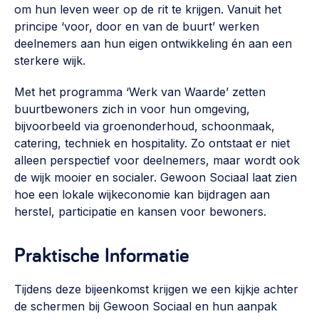
om hun leven weer op de rit te krijgen. Vanuit het
Werken aan de wijk, ABCD, WijkWijzer >
principe ‘voor, door en van de buurt’ werken
Weerbare gemeenschappen
deelnemers aan hun eigen ontwikkeling én aan een
sterkere wijk.
Voorbereiden op crisis, noodsteunpunten,
ontmoetingsplekken >
Met het programma ‘Werk van Waarde’ zetten
Buurtenergie
buurtbewoners zich in voor hun omgeving,
bijvoorbeeld via groenonderhoud, schoonmaak,
Energiecollectieven, buurt vergroenen, SDG >
catering, techniek en hospitality. Zo ontstaat er niet
Meebeslissen
alleen perspectief voor deelnemers, maar wordt ook
de wijk mooier en socialer. Gewoon Sociaal laat zien
Uitdaagrecht, gemeenschapsfondsen, lokale democratie >
hoe een lokale wijkeconomie kan bijdragen aan
Samenwerken en lokale politiek
herstel, participatie en kansen voor bewoners.
Lobbyen, invloed uitoefenen, maatschappelijke impact >
Praktische Informatie
Omgevingswet en gebiedsontwikkeling
invoering omgevingswet, participatie,
Tijdens deze bijeenkomst krijgen we een kijkje achter
gebiedsontwikkeling>
de schermen bij Gewoon Sociaal en hun aanpak