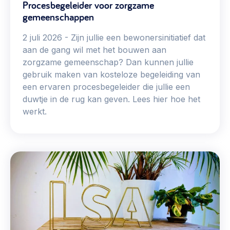
Procesbegeleider voor zorgzame
Vrijwilligers en medewerkers
Opinie
gemeenschappen
Werving, contracten en vergoedingen, betaalde krachten
Bijeenkomsten
>
2 juli 2026
Zijn jullie een bewonersinitiatief dat
aan de gang wil met het bouwen aan
Team
Eigen gebouw
zorgzame gemeenschap? Dan kunnen jullie
Huren of kopen, maatschappelijk vastgoed,
gebruik maken van kosteloze begeleiding van
Lid worden
ontmoetingsplekken >
een ervaren procesbegeleider die jullie een
duwtje in de rug kan geven. Lees hier hoe het
Vraag stellen
Sociaal ondernemen
werkt.
Bewonersbedrijf starten, ondernemingsplan maken >
030 231 7511
Buurtbewoners verbinden
info@lsabewoners.nl
Community building en ABCD, welkomstcultuur >
Zorgzame gemeenschappen
Betrokken buurten, contact stimuleren, netwerken
uitbreiden >
Wijkaanpak