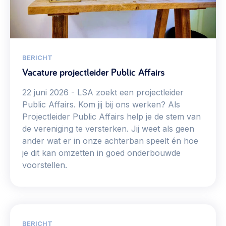
Werken aan de wijk, ABCD, WijkWijzer >
Weerbare gemeenschappen
Voorbereiden op crisis, noodsteunpunten,
ontmoetingsplekken >
BERICHT
Vacature projectleider Public Affairs
Buurtenergie
Energiecollectieven, buurt vergroenen, SDG >
22 juni 2026
LSA zoekt een projectleider
Public Affairs. Kom jij bij ons werken? Als
Meebeslissen
Projectleider Public Affairs help je de stem van
Uitdaagrecht, gemeenschapsfondsen, lokale democratie >
de vereniging te versterken. Jij weet als geen
ander wat er in onze achterban speelt én hoe
Samenwerken en lokale politiek
je dit kan omzetten in goed onderbouwde
Lobbyen, invloed uitoefenen, maatschappelijke impact >
voorstellen.
Omgevingswet en gebiedsontwikkeling
invoering omgevingswet, participatie,
gebiedsontwikkeling>
BERICHT