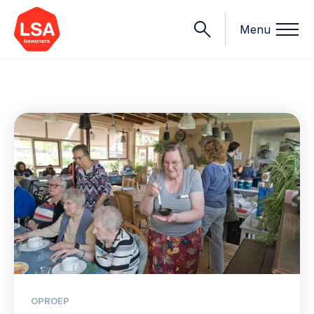
Menu
Onderwerpen
Wat we doen
Starten van een initiatief
Rechtsvormen, positionering, organisatiemodellen >
Onze leden
Financiën
Financieringsvormen, administratie, begroting en omzet >
Contact
Organisatie en beheer
Bestuur, horeca, evenementen, verhuur en communicatie >
Nieuws
OPROEP