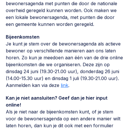
bewonersagenda met punten die door de nationale
Werken aan de wijk, ABCD, WijkWijzer >
overheid geregeld kunnen worden. Ook maken we
Weerbare gemeenschappen
een lokale bewonersagenda, met punten die door
een gemeente kunnen worden geregeld.
Voorbereiden op crisis, noodsteunpunten,
ontmoetingsplekken >
Bijeenkomsten
Buurtenergie
Je kunt je stem over de bewonersagenda als actieve
bewoner op verschillende manieren aan ons laten
Energiecollectieven, buurt vergroenen, SDG >
horen. Zo kun je meedoen aan één van de drie online
Meebeslissen
bijeenkomsten die we organiseren. Deze zijn op
dinsdag 24 juni (19.30-21.00 uur), donderdag 26 juni
Uitdaagrecht, gemeenschapsfondsen, lokale democratie >
(14.00-15.30 uur) en dinsdag 1 juli (19.30-21.00 uur).
Samenwerken en lokale politiek
Aanmelden kan via deze
link
.
Lobbyen, invloed uitoefenen, maatschappelijke impact >
Kan je niet aansluiten? Geef dan je hier input
online!
Omgevingswet en gebiedsontwikkeling
Als je niet naar de bijeenkomsten kunt, of je stem
invoering omgevingswet, participatie,
voor de bewonersagenda op een andere manier wilt
gebiedsontwikkeling>
laten horen, dan kun je dit ook met een formulier