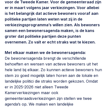
voor de Tweede Kamer. Voor de gemeenteraad zijn
Vrijwilligers en medewerkers
Opinie
er in maart volgens jaar verkiezingen. Voor allebei
Werving, contracten en vergoedingen, betaalde krachten
is het belangrijk dat actieve bewoners vooraf aan
Bijeenkomsten
>
politieke partijen laten weten wat zij in de
Team
verkiezingsprogramma’s willen zien. Als bewoners
Eigen gebouw
samen een bewonersagenda maken, is de kans
Huren of kopen, maatschappelijk vastgoed,
Lid worden
groter dat politieke partijen deze punten
ontmoetingsplekken >
overnemen. Zo valt er echt straks wat te kiezen.
Vraag stellen
Sociaal ondernemen
Met elkaar maken we de bewonersagenda:
Bewonersbedrijf starten, ondernemingsplan maken >
030 231 7511
De bewonersagenda brengt de verschillende
behoeften en wensen van actieve bewoners uit het
Buurtbewoners verbinden
info@lsabewoners.nl
hele land bij elkaar. Zo kunnen actieve bewoners hun
Community building en ABCD, welkomstcultuur >
stem zo goed mogelijk laten horen aan de lokale en
landelijke politici die straks worden gekozen. Omdat
Zorgzame gemeenschappen
er in 2025-2026 niet alleen Tweede
Betrokken buurten, contact stimuleren, netwerken
Kamerverkiezingen maar ook
uitbreiden >
gemeenteraadsverkiezingen zijn stellen we twee
Wijkaanpak
agenda’s op. We maken een landelijke