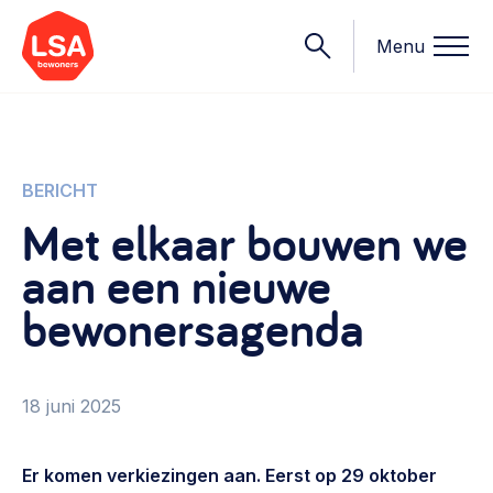
Menu
Onderwerpen
BERICHT
Met elkaar bouwen we
Wat we doen
aan een nieuwe
Starten van een initiatief
Rechtsvormen, positionering, organisatiemodellen >
bewonersagenda
Onze leden
Financiën
Financieringsvormen, administratie, begroting en omzet >
Contact
18 juni 2025
Organisatie en beheer
Bestuur, horeca, evenementen, verhuur en communicatie >
Nieuws
Er komen verkiezingen aan. Eerst op 29 oktober