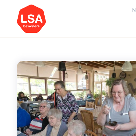
N
Starten van een initiatief
Rechtsvormen, positionering,
organisatiemodellen >
Vrijwilligers en medewerkers
Werving, contracten en vergoedingen,
betaalde krachten >
Buurtbewoners verbinden