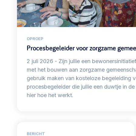
Community building en ABCD,
welkomstcultuur >
Weerbare gemeenschappen
OPROEP
Voorbereiden op crisis, noodsteunpunten,
Procesbegeleider voor zorgzame geme
ontmoetingsplekken >
2 juli 2026
Zijn jullie een bewonersinitiati
met het bouwen aan zorgzame gemeenschap
Samenwerken en lokale politiek
gebruik maken van kosteloze begeleiding v
Lobbyen, invloed uitoefenen,
procesbegeleider die jullie een duwtje in d
maatschappelijke impact >
hier hoe het werkt.
Advies of hulp nodig?
Je kunt altijd contact met ons opnemen via tele
BERICHT