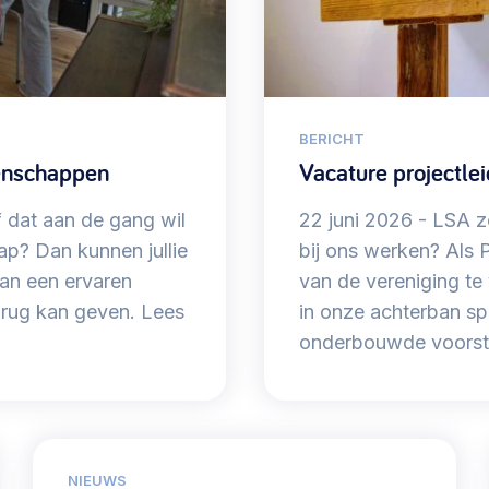
Betrokken buurten, contact stimuleren,
netwerken uitbreiden >
Buurtenergie
BERICHT
Energiecollectieven, buurt vergroenen, SDG >
enschappen
Vacature projectlei
ef dat aan de gang wil
22 juni 2026
LSA zoe
? Dan kunnen jullie
bij ons werken? Als P
Omgevingswet en gebiedsontwikkeling
an een ervaren
van de vereniging te 
invoering omgevingswet, participatie,
e rug kan geven. Lees
in onze achterban sp
gebiedsontwikkeling>
onderbouwde voorste
foon of e-mail.
NIEUWS