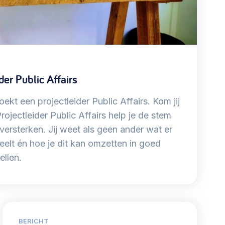
Werken aan de wijk, ABCD, WijkWijzer >
Meebeslissen
Uitdaagrecht, gemeenschapsfondsen, lokale
der Public Affairs
democratie >
kt een projectleider Public Affairs. Kom jij
rojectleider Public Affairs help je de stem
versterken. Jij weet als geen ander wat er
eelt én hoe je dit kan omzetten in goed
llen.
BERICHT