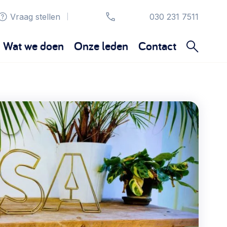
Vraag stellen
030 231 7511
|
Wat we doen
Onze leden
Contact
Organisatie en beheer
Bestuur, horeca, evenementen, verhuur en
communicatie >
Sociaal ondernemen
Bewonersbedrijf starten, ondernemingsplan
maken >
Wijkaanpak