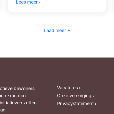
Lees meer
Laad meer
Vacatures
Actieve bewoners.
hun krachten
Onze vereniging
itiatieven zetten.
Privacystatement
van