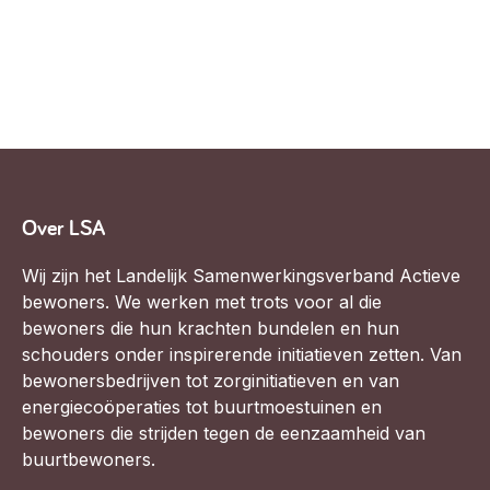
Vrijwilligers en medewerkers
Opinie
Werving, contracten en vergoedingen, betaalde krachten
Bijeenkomsten
>
Team
Eigen gebouw
Huren of kopen, maatschappelijk vastgoed,
Lid worden
ontmoetingsplekken >
Vraag stellen
Sociaal ondernemen
Over LSA
Bewonersbedrijf starten, ondernemingsplan maken >
030 231 7511
Wij zijn het Landelijk Samenwerkingsverband Actieve
Buurtbewoners verbinden
info@lsabewoners.nl
bewoners. We werken met trots voor al die
Community building en ABCD, welkomstcultuur >
bewoners die hun krachten bundelen en hun
schouders onder inspirerende initiatieven zetten. Van
Zorgzame gemeenschappen
bewonersbedrijven tot zorginitiatieven en van
Betrokken buurten, contact stimuleren, netwerken
energiecoöperaties tot buurtmoestuinen en
uitbreiden >
bewoners die strijden tegen de eenzaamheid van
buurtbewoners.
Wijkaanpak