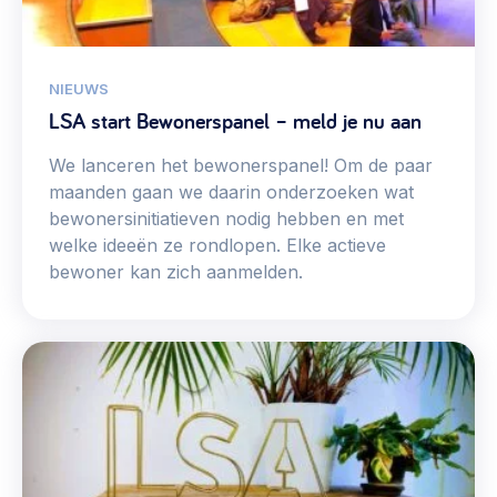
Werken aan de wijk, ABCD, WijkWijzer >
Weerbare gemeenschappen
NIEUWS
Voorbereiden op crisis, noodsteunpunten,
LSA start Bewonerspanel – meld je nu aan
ontmoetingsplekken >
We lanceren het bewonerspanel! Om de paar
Buurtenergie
maanden gaan we daarin onderzoeken wat
Energiecollectieven, buurt vergroenen, SDG >
bewonersinitiatieven nodig hebben en met
welke ideeën ze rondlopen. Elke actieve
Meebeslissen
bewoner kan zich aanmelden.
Uitdaagrecht, gemeenschapsfondsen, lokale democratie >
Samenwerken en lokale politiek
Lobbyen, invloed uitoefenen, maatschappelijke impact >
Omgevingswet en gebiedsontwikkeling
invoering omgevingswet, participatie,
gebiedsontwikkeling>