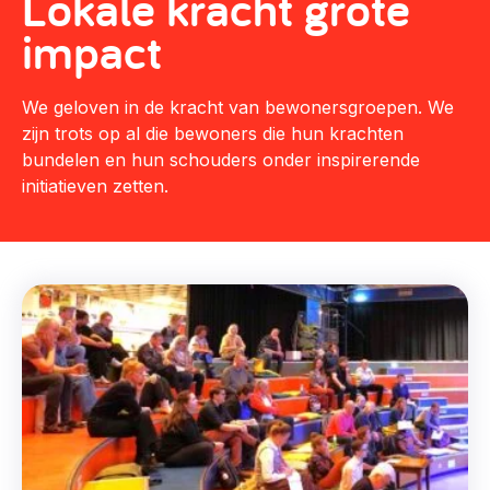
Lokale kracht grote
Vrijwilligers en medewerkers
Opinie
impact
Werving, contracten en vergoedingen, betaalde krachten
Bijeenkomsten
>
Team
We geloven in de kracht van bewonersgroepen. We
Eigen gebouw
zijn trots op al die bewoners die hun krachten
Huren of kopen, maatschappelijk vastgoed,
bundelen en hun schouders onder inspirerende
Lid worden
ontmoetingsplekken >
initiatieven zetten.
Vraag stellen
Sociaal ondernemen
Bewonersbedrijf starten, ondernemingsplan maken >
030 231 7511
Buurtbewoners verbinden
info@lsabewoners.nl
Community building en ABCD, welkomstcultuur >
Zorgzame gemeenschappen
Betrokken buurten, contact stimuleren, netwerken
uitbreiden >
Wijkaanpak