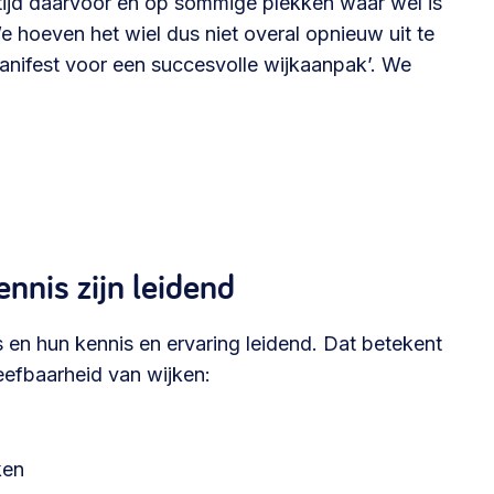
 tijd daarvoor en op sommige plekken waar wel is
Betrokken buurten, contact stimuleren,
 hoeven het wiel dus niet overal opnieuw uit te
netwerken uitbreiden >
Manifest voor een succesvolle wijkaanpak’. We
Buurtenergie
Energiecollectieven, buurt vergroenen, SDG >
Omgevingswet en gebiedsontwikkeling
nnis zijn leidend
invoering omgevingswet, participatie,
gebiedsontwikkeling>
 en hun kennis en ervaring leidend. Dat betekent
eefbaarheid van wijken:
ken
foon of e-mail.