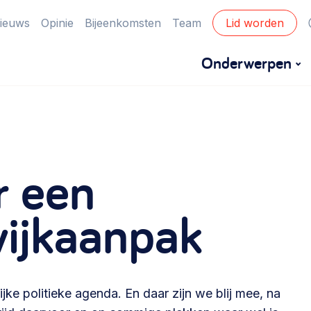
ieuws
Opinie
Bijeenkomsten
Team
Lid worden
Onderwerpen
Financiën
Financieringsvormen, administratie, begroting
r een
en omzet >
Eigen gebouw
wijkaanpak
Huren of kopen, maatschappelijk vastgoed,
ontmoetingsplekken >
jke politieke agenda. En daar zijn we blij mee, na
Zorgzame gemeenschappen