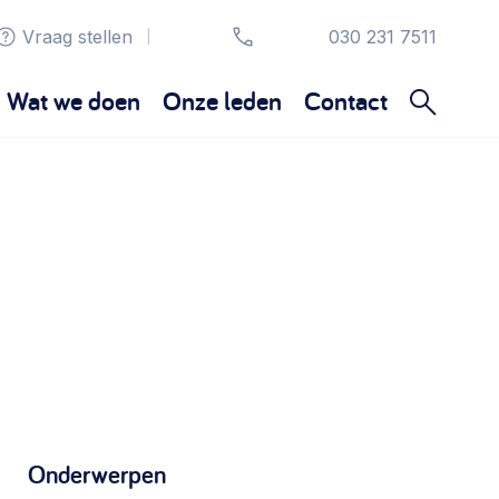
Vraag stellen
030 231 7511
|
Wat we doen
Onze leden
Contact
Organisatie en beheer
Bestuur, horeca, evenementen, verhuur en
communicatie >
Sociaal ondernemen
Bewonersbedrijf starten, ondernemingsplan
maken >
Onderwerpen
Wijkaanpak