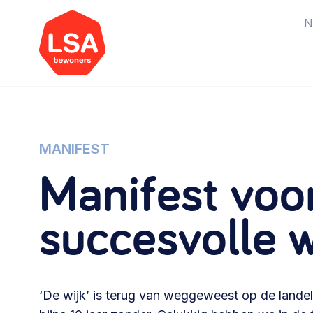
N
Starten van een initiatief
Rechtsvormen, positionering,
MANIFEST
organisatiemodellen >
Manifest voo
Vrijwilligers en medewerkers
succesvolle 
Werving, contracten en vergoedingen,
betaalde krachten >
‘De wijk’ is terug van weggeweest op de landeli
Buurtbewoners verbinden