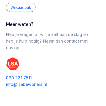
Werken aan de wijk, ABCD, WijkWijzer >
Wijkaanpak
Meer weten?
Meebeslissen
Uitdaagrecht, gemeenschapsfondsen, lokale
Heb je vragen of wil je zelf aan de slag en
democratie >
heb je hulp nodig? Neem dan contact met
ons op.
030 231 7511
info@lsabewoners.nl