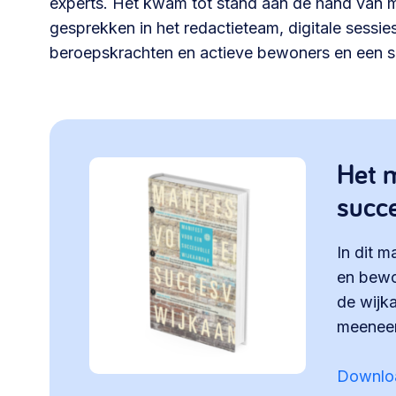
experts. Het kwam tot stand aan de hand van
gesprekken in het redactieteam, digitale sessi
beroepskrachten en actieve bewoners en een s
Het m
succe
In dit m
en bewo
de wijka
meeneem
Downloa