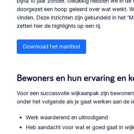
bijna 10 jaar zonder. Gelukkig hebben we in de
Community building en ABCD,
doorgezet een hoop geleerd over wat werkt. We
welkomstcultuur >
vinden. Deze inzichten zijn gebundeld in het ‘
zetten hier de highlights op een rij.
Weerbare gemeenschappen
Voorbereiden op crisis, noodsteunpunten,
Download het manifest
ontmoetingsplekken >
Samenwerken en lokale politiek
Bewoners en hun ervaring en ke
Lobbyen, invloed uitoefenen,
maatschappelijke impact >
Voor een succesvolle wijkaanpak zijn bewoners
onder het volgende als je gaat werken aan de l
Advies of hulp nodig?
Werk waarderend en uitnodigend
Heb aandacht voor wat er goed gaat in wij
Je kunt altijd contact met ons opnemen via tele