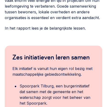
vaak enorm veel energie en tijd in projecten om hun
Werken aan de wijk, ABCD, WijkWijzer >
leefomgeving te verbeteren. Goede samenwerking
tussen bewoners, lokale overheden en andere
Weerbare gemeenschappen
organisaties is essentieel en verdient extra aandacht.
Voorbereiden op crisis, noodsteunpunten,
ontmoetingsplekken >
In het rapport lees je de belangrijkste lessen.
Buurtenergie
Energiecollectieven, buurt vergroenen, SDG >
Meebeslissen
Zes initiatieven leren samen
Uitdaagrecht, gemeenschapsfondsen, lokale democratie >
Elk initiatief is vanuit hun eigen rol bezig met
Samenwerken en lokale politiek
maatschappelijke gebiedsontwikkeling.
Lobbyen, invloed uitoefenen, maatschappelijke impact >
Spoorpark Tilburg, een burgerinitiatief
Omgevingswet en gebiedsontwikkeling
dat samen met de gemeente en het
invoering omgevingswet, participatie,
waterschap zorgt voor het beheer van
gebiedsontwikkeling>
het Spoorpark.