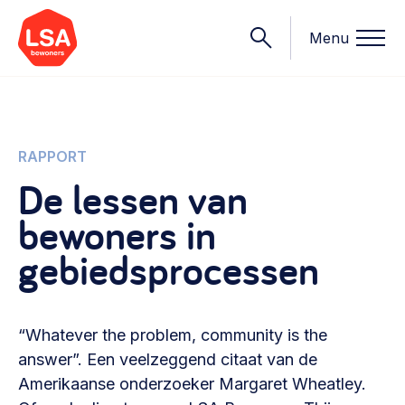
Menu
Onderwerpen
RAPPORT
De lessen van
Wat we doen
bewoners in
Starten van een initiatief
Rechtsvormen, positionering, organisatiemodellen >
gebiedsprocessen
Onze leden
Financiën
Financieringsvormen, administratie, begroting en omzet >
Contact
“Whatever the problem, community is the
Organisatie en beheer
answer”. Een veelzeggend citaat van de
Bestuur, horeca, evenementen, verhuur en communicatie >
Amerikaanse onderzoeker Margaret Wheatley.
Nieuws