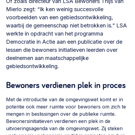
Of zoals directeur van LSA Bewoners Thijs van
Vrijwilligers en medewerkers
Opinie
Mierlo zegt: “Ik ken weinig succesvolle
Werving, contracten en vergoedingen, betaalde krachten
voorbeelden van een gebiedsontwikkeling,
Bijeenkomsten
>
waarbij de gemeenschap niet betrokken is.” LSA
Team
Eigen gebouw
werkte in opdracht van het programma
Huren of kopen, maatschappelijk vastgoed,
Democratie in Actie aan een publicatie over de
Lid worden
ontmoetingsplekken >
lessen die bewoners initiatieven leerden over
deelnemen aan maatschappelijke
Vraag stellen
Sociaal ondernemen
gebiedsontwikkeling.
Bewonersbedrijf starten, ondernemingsplan maken >
030 231 7511
Buurtbewoners verbinden
Bewoners verdienen plek in proces
info@lsabewoners.nl
Community building en ABCD, welkomstcultuur >
Met de introductie van de omgevingswet komt er in
Zorgzame gemeenschappen
potentie ook meer ruimte voor bewoners om zich te
Betrokken buurten, contact stimuleren, netwerken
mengen in beslissingen over de publieke ruimte.
uitbreiden >
Bewonersinitiatieven verdienen een plek in de
uitvoeringsagenda van de omgevingswet. Zij steken
Wijkaanpak