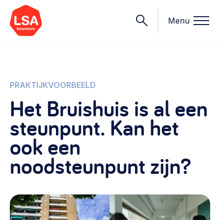
Menu
Onderwerpen
PRAKTIJKVOORBEELD
Het Bruishuis is al een
Wat we doen
steunpunt. Kan het
Starten van een initiatief
Rechtsvormen, positionering, organisatiemodellen >
ook een
Onze leden
Financiën
noodsteunpunt zijn?
Financieringsvormen, administratie, begroting en omzet >
Contact
Organisatie en beheer
Bestuur, horeca, evenementen, verhuur en communicatie >
Nieuws