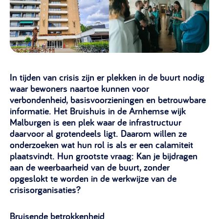
Vrijwilligers en medewerkers
Opinie
Werving, contracten en vergoedingen, betaalde krachten
Bijeenkomsten
>
Team
Eigen gebouw
Huren of kopen, maatschappelijk vastgoed,
Lid worden
ontmoetingsplekken >
In tijden van crisis zijn er plekken in de buurt nodig
waar bewoners naartoe kunnen voor
Vraag stellen
Sociaal ondernemen
verbondenheid, basisvoorzieningen en betrouwbare
informatie. Het Bruishuis in de Arnhemse wijk
Bewonersbedrijf starten, ondernemingsplan maken >
030 231 7511
Malburgen is een plek waar de infrastructuur
Buurtbewoners verbinden
daarvoor al grotendeels ligt. Daarom willen ze
info@lsabewoners.nl
onderzoeken wat hun rol is als er een calamiteit
Community building en ABCD, welkomstcultuur >
plaatsvindt. Hun grootste vraag: Kan je bijdragen
aan de weerbaarheid van de buurt, zonder
Zorgzame gemeenschappen
opgeslokt te worden in de werkwijze van de
Betrokken buurten, contact stimuleren, netwerken
crisisorganisaties?
uitbreiden >
Wijkaanpak
Bruisende betrokkenheid