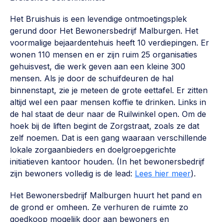
Werken aan de wijk, ABCD, WijkWijzer >
Het Bruishuis is een levendige ontmoetingsplek
Weerbare gemeenschappen
gerund door Het Bewonersbedrijf Malburgen. Het
voormalige bejaardentehuis heeft 10 verdiepingen. Er
Voorbereiden op crisis, noodsteunpunten,
ontmoetingsplekken >
wonen 110 mensen en er zijn ruim 25 organisaties
gehuisvest, die werk geven aan een kleine 300
Buurtenergie
mensen. Als je door de schuifdeuren de hal
Energiecollectieven, buurt vergroenen, SDG >
binnenstapt, zie je meteen de grote eettafel. Er zitten
altijd wel een paar mensen koffie te drinken. Links in
Meebeslissen
de hal staat de deur naar de Ruilwinkel open. Om de
Uitdaagrecht, gemeenschapsfondsen, lokale democratie >
hoek bij de liften begint de Zorgstraat, zoals ze dat
zelf noemen. Dat is een gang waaraan verschillende
Samenwerken en lokale politiek
lokale zorgaanbieders en doelgroepgerichte
Lobbyen, invloed uitoefenen, maatschappelijke impact >
initiatieven kantoor houden. (In het bewonersbedrijf
zijn bewoners volledig is de lead:
Lees hier meer
).
Omgevingswet en gebiedsontwikkeling
Het Bewonersbedrijf Malburgen huurt het pand en
invoering omgevingswet, participatie,
gebiedsontwikkeling>
de grond er omheen. Ze verhuren de ruimte zo
goedkoop mogelijk door aan bewoners en