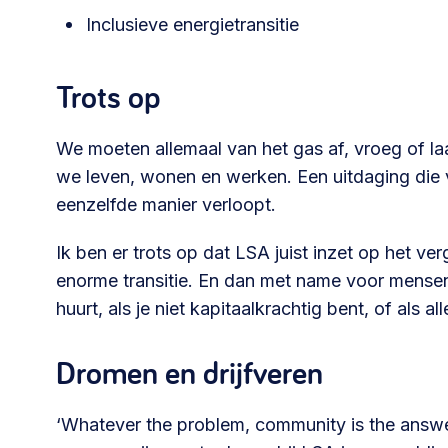
Inclusieve energietransitie
030 231
Vraag stellen
info
7511
Trots op
We moeten allemaal van het gas af, vroeg of laa
we leven, wonen en werken. Een uitdaging die v
eenzelfde manier verloopt.
Ik ben er trots op dat LSA juist inzet op het v
enorme transitie. En dan met name voor mensen 
huurt, als je niet kapitaalkrachtig bent, of als a
Dromen en drijfveren
‘Whatever the problem, community is the answe