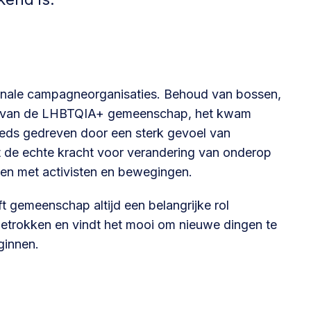
Betrokken buurten, contact stimuleren,
netwerken uitbreiden >
Buurtenergie
ationale campagneorganisaties. Behoud van bossen,
Energiecollectieven, buurt vergroenen, SDG >
ten van de LHBTQIA+ gemeenschap, het kwam
eeds gedreven door een sterk gevoel van
at de echte kracht voor verandering van onderop
Omgevingswet en gebiedsontwikkeling
en met activisten en bewegingen.
invoering omgevingswet, participatie,
gebiedsontwikkeling>
ft gemeenschap altijd een belangrijke rol
 betrokken en vindt het mooi om nieuwe dingen te
ginnen.
foon of e-mail.