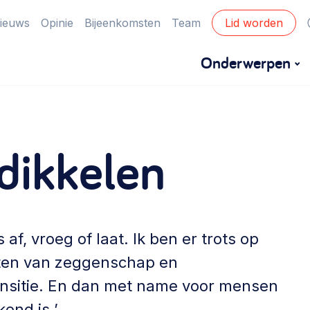
ieuws
Opinie
Bijeenkomsten
Team
Lid worden
Onderwerpen
Financiën
dikkelen
Financieringsvormen, administratie, begroting
en omzet >
Eigen gebouw
Huren of kopen, maatschappelijk vastgoed,
f, vroeg of laat. Ik ben er trots op
ontmoetingsplekken >
roten van zeggenschap en
ansitie. En dan met name voor mensen
Zorgzame gemeenschappen
end is.’