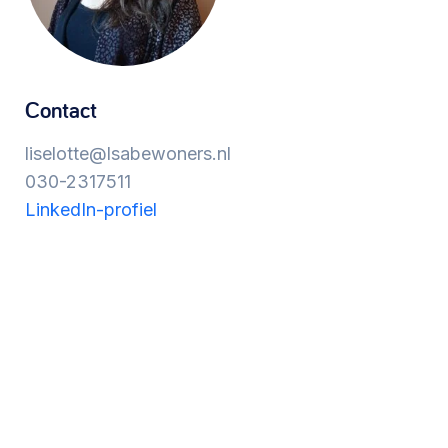
Werken aan de wijk, ABCD, WijkWijzer >
Meebeslissen
Contact
Uitdaagrecht, gemeenschapsfondsen, lokale
liselotte@lsabewoners.nl
democratie >
030-2317511
LinkedIn-profiel