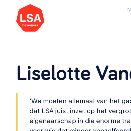
N
Starten van een initiatief
Rechtsvormen, positionering,
Liselotte Van
organisatiemodellen >
Vrijwilligers en medewerkers
Werving, contracten en vergoedingen,
‘We moeten allemaal van het gas a
betaalde krachten >
dat LSA juist inzet op het verg
eigenaarschap in die enorme tr
Buurtbewoners verbinden
voor wie dat minder vanzelfsprek