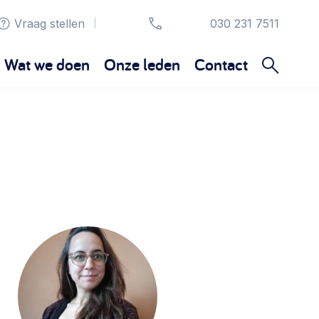
Vraag stellen
030 231 7511
|
Wat we doen
Onze leden
Contact
Organisatie en beheer
Bestuur, horeca, evenementen, verhuur en
communicatie >
Sociaal ondernemen
Bewonersbedrijf starten, ondernemingsplan
maken >
Wijkaanpak