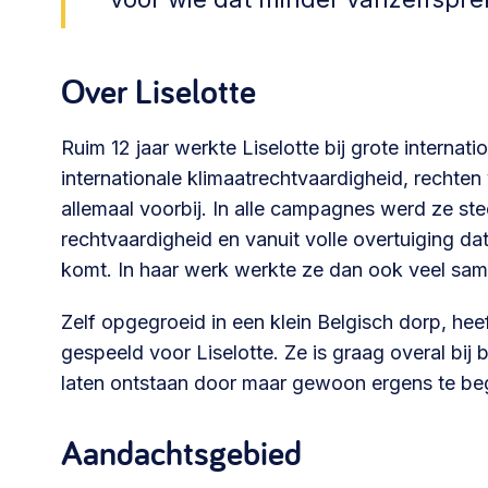
Community building en ABCD,
welkomstcultuur >
Over Liselotte
Weerbare gemeenschappen
Ruim 12 jaar werkte Liselotte bij grote intern
Voorbereiden op crisis, noodsteunpunten,
internationale klimaatrechtvaardigheid, rech
ontmoetingsplekken >
allemaal voorbij. In alle campagnes werd ze st
rechtvaardigheid en vanuit volle overtuiging d
Samenwerken en lokale politiek
komt. In haar werk werkte ze dan ook veel sam
Lobbyen, invloed uitoefenen,
maatschappelijke impact >
Zelf opgegroeid in een klein Belgisch dorp, hee
gespeeld voor Liselotte. Ze is graag overal bij
laten ontstaan door maar gewoon ergens te be
Advies of hulp nodig?
Aandachtsgebied
Je kunt altijd contact met ons opnemen via tele