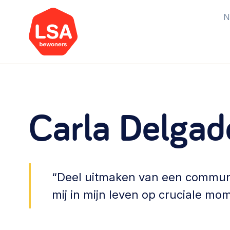
N
Starten van een initiatief
Rechtsvormen, positionering,
Carla Delgad
organisatiemodellen >
Vrijwilligers en medewerkers
Werving, contracten en vergoedingen,
“Deel uitmaken van een community
betaalde krachten >
mij in mijn leven op cruciale mo
Buurtbewoners verbinden