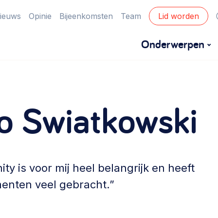
ieuws
Opinie
Bijeenkomsten
Team
Lid worden
Onderwerpen
Financiën
o Swiatkowski
Financieringsvormen, administratie, begroting
en omzet >
Eigen gebouw
Huren of kopen, maatschappelijk vastgoed,
 is voor mij heel belangrijk en heeft
ontmoetingsplekken >
menten veel gebracht.”
Zorgzame gemeenschappen