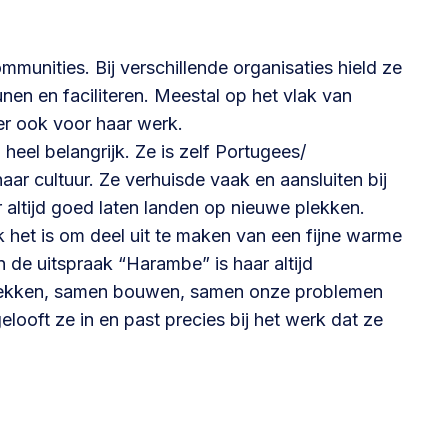
Betrokken buurten, contact stimuleren,
netwerken uitbreiden >
ommunities. Bij verschillende organisaties hield ze
en en faciliteren. Meestal op het vlak van
Buurtenergie
ter ook voor haar werk.
Energiecollectieven, buurt vergroenen, SDG >
eel belangrijk. Ze is zelf Portugees/
ar cultuur. Ze verhuisde vaak en aansluiten bij
altijd goed laten landen op nieuwe plekken.
Omgevingswet en gebiedsontwikkeling
 het is om deel uit te maken van een fijne warme
 de uitspraak “Harambe” is haar altijd
invoering omgevingswet, participatie,
trekken, samen bouwen, samen onze problemen
gebiedsontwikkeling>
ooft ze in en past precies bij het werk dat ze
foon of e-mail.