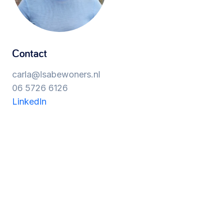
Werken aan de wijk, ABCD, WijkWijzer >
Meebeslissen
Contact
Uitdaagrecht, gemeenschapsfondsen, lokale
carla@lsabewoners.nl
democratie >
06 5726 6126
LinkedIn