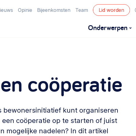
ieuws
Opinie
Bijeenkomsten
Team
Lid worden
Onderwerpen
Financiën
Financieringsvormen, administratie, begroting
een coöperatie
en omzet >
Eigen gebouw
Huren of kopen, maatschappelijk vastgoed,
 bewonersinitiatief kunt organiseren
ontmoetingsplekken >
 een coöperatie op te starten of juist
Zorgzame gemeenschappen
n mogelijke nadelen? In dit artikel