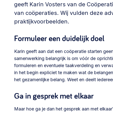
Community building en ABCD,
geeft Karin Vosters van de Coöperati
welkomstcultuur >
van coöperaties. Wij vulden deze ad
praktijkvoorbeelden.
Weerbare gemeenschappen
Voorbereiden op crisis, noodsteunpunten,
Formuleer een duidelijk doel
ontmoetingsplekken >
Karin geeft aan dat een coöperatie starten gee
Samenwerken en lokale politiek
samenwerking belangrijk is om vóór de oprichti
formuleren en eventuele taakverdeling en verw
Lobbyen, invloed uitoefenen,
in het begin expliciet te maken wat de belangen
maatschappelijke impact >
het gezamenlijke belang. Weet en deelt iederee
Ga in gesprek met elkaar
Advies of hulp nodig?
Maar hoe ga je dan het gesprek aan met elkaa
Je kunt altijd contact met ons opnemen via tele