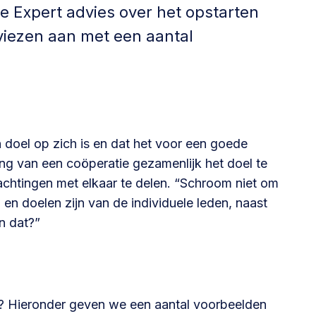
Betrokken buurten, contact stimuleren,
e Expert advies over het opstarten
netwerken uitbreiden >
viezen aan met een aantal
Buurtenergie
Energiecollectieven, buurt vergroenen, SDG >
n doel op zich is en dat het voor een goede
Omgevingswet en gebiedsontwikkeling
ng van een coöperatie gezamenlijk het doel te
achtingen met elkaar te delen. “Schroom niet om
invoering omgevingswet, participatie,
 en doelen zijn van de individuele leden, naast
gebiedsontwikkeling>
n dat?”
r? Hieronder geven we een aantal voorbeelden
foon of e-mail.