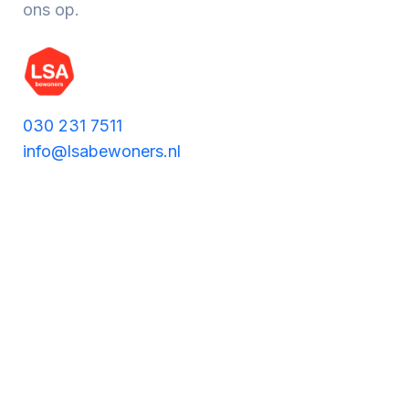
ons op.
Werken aan de wijk, ABCD, WijkWijzer >
Meebeslissen
030 231 7511
Uitdaagrecht, gemeenschapsfondsen, lokale
info@lsabewoners.nl
democratie >