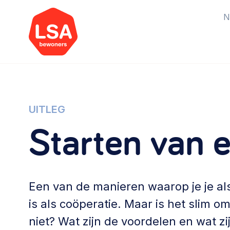
N
Starten van een initiatief
Rechtsvormen, positionering,
UITLEG
organisatiemodellen >
Starten van 
Vrijwilligers en medewerkers
Werving, contracten en vergoedingen,
Een van de manieren waarop je je als
betaalde krachten >
is als coöperatie. Maar is het slim om
Buurtbewoners verbinden
niet? Wat zijn de voordelen en wat zij