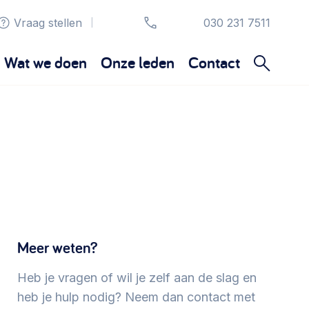
Vraag stellen
030 231 7511
|
Wat we doen
Onze leden
Contact
Organisatie en beheer
Bestuur, horeca, evenementen, verhuur en
communicatie >
Sociaal ondernemen
Bewonersbedrijf starten, ondernemingsplan
Meer weten?
maken >
Heb je vragen of wil je zelf aan de slag en
Wijkaanpak
heb je hulp nodig? Neem dan contact met