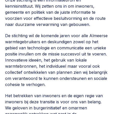
Werken aan de wijk, ABCD, WijkWijzer >
kennisinstituut. Wij zetten ons in om inwoners,
gemeente en politiek van de juiste informatie te
Weerbare gemeenschappen
voorzien voor effectieve besluitvorming en de route
Voorbereiden op crisis, noodsteunpunten,
naar duurzame verwarming van gebouwen.
ontmoetingsplekken >
De stichting wil de komende jaren voor alle Almeerse
Buurtenergie
warmtegebruikers en deskundigen zowel op het
Energiecollectieven, buurt vergroenen, SDG >
gebied van technologie en communicatie een unieke
positie invullen om de missie succesvol uit te voeren.
Meebeslissen
Innovatieve ideeën, het gebruik van lokale
Uitdaagrecht, gemeenschapsfondsen, lokale democratie >
warmtebronnen, het individueel maar vooral ook
collectief ontwikkelen van plannen zien wij belangrijk
Samenwerken en lokale politiek
om verantwoord te kunnen ondersteunen en sociale
Lobbyen, invloed uitoefenen, maatschappelijke impact >
cohesie te verhogen.
Omgevingswet en gebiedsontwikkeling
Het betrekken van inwoners en de eigen regie van
invoering omgevingswet, participatie,
inwoners bij deze transitie is voor ons van belang.
gebiedsontwikkeling>
We geloven in burgerinitiatief en omarmen
gezamenlijk optrekken wat past in de