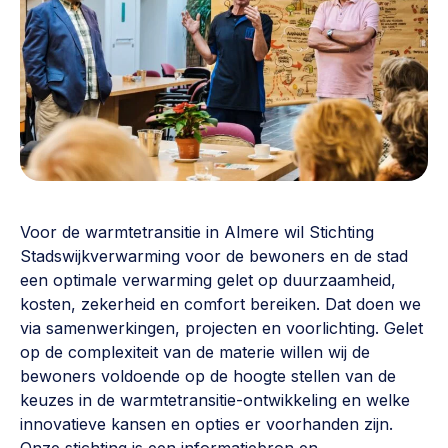
Vrijwilligers en medewerkers
Opinie
Werving, contracten en vergoedingen, betaalde krachten
Bijeenkomsten
>
Team
Eigen gebouw
Huren of kopen, maatschappelijk vastgoed,
Lid worden
ontmoetingsplekken >
Vraag stellen
Sociaal ondernemen
Bewonersbedrijf starten, ondernemingsplan maken >
Voor de warmtetransitie in Almere wil Stichting
030 231 7511
Stadswijkverwarming voor de bewoners en de stad
Buurtbewoners verbinden
info@lsabewoners.nl
een optimale verwarming gelet op duurzaamheid,
Community building en ABCD, welkomstcultuur >
kosten, zekerheid en comfort bereiken. Dat doen we
via samenwerkingen, projecten en voorlichting. Gelet
Zorgzame gemeenschappen
op de complexiteit van de materie willen wij de
Betrokken buurten, contact stimuleren, netwerken
bewoners voldoende op de hoogte stellen van de
uitbreiden >
keuzes in de warmtetransitie-ontwikkeling en welke
innovatieve kansen en opties er voorhanden zijn.
Wijkaanpak
Onze stichting is een informatiebron en