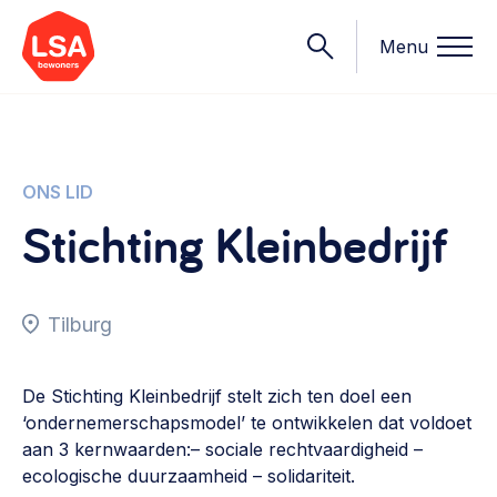
Menu
Onderwerpen
ONS LID
Stichting Kleinbedrijf
Wat we doen
Starten van een initiatief
Rechtsvormen, positionering, organisatiemodellen >
Tilburg
Onze leden
Financiën
Financieringsvormen, administratie, begroting en omzet >
Contact
De Stichting Kleinbedrijf stelt zich ten doel een
‘ondernemerschapsmodel’ te ontwikkelen dat voldoet
Organisatie en beheer
aan 3 kernwaarden:– sociale rechtvaardigheid –
Bestuur, horeca, evenementen, verhuur en communicatie >
Nieuws
ecologische duurzaamheid – solidariteit.