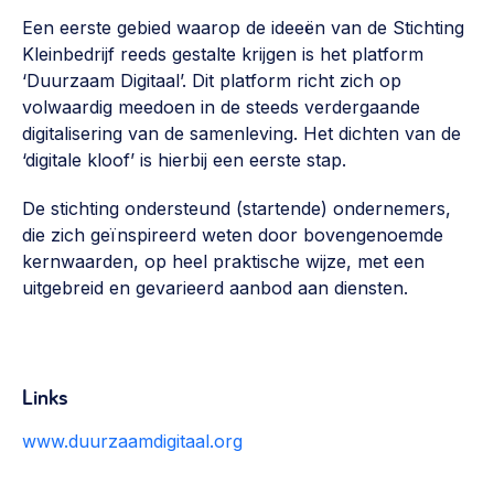
Vrijwilligers en medewerkers
Opinie
Een eerste gebied waarop de ideeën van de Stichting
Werving, contracten en vergoedingen, betaalde krachten
Kleinbedrijf reeds gestalte krijgen is het platform
Bijeenkomsten
>
‘Duurzaam Digitaal’. Dit platform richt zich op
volwaardig meedoen in de steeds verdergaande
Team
Eigen gebouw
digitalisering van de samenleving. Het dichten van de
Huren of kopen, maatschappelijk vastgoed,
‘digitale kloof’ is hierbij een eerste stap.
Lid worden
ontmoetingsplekken >
De stichting ondersteund (startende) ondernemers,
Vraag stellen
Sociaal ondernemen
die zich geïnspireerd weten door bovengenoemde
Bewonersbedrijf starten, ondernemingsplan maken >
030 231 7511
kernwaarden, op heel praktische wijze, met een
uitgebreid en gevarieerd aanbod aan diensten.
Buurtbewoners verbinden
info@lsabewoners.nl
Community building en ABCD, welkomstcultuur >
Zorgzame gemeenschappen
Links
Betrokken buurten, contact stimuleren, netwerken
uitbreiden >
www.duurzaamdigitaal.org
Wijkaanpak