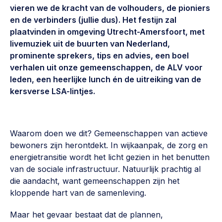
Vrijwilligers en medewerkers
vieren we de kracht van de volhouders, de pioniers
Opinie
en de verbinders (jullie dus). Het festijn zal
Werving, contracten en vergoedingen, betaalde krachten
Bijeenkomsten
>
plaatvinden in omgeving Utrecht-Amersfoort, met
livemuziek uit de buurten van Nederland,
Team
Eigen gebouw
prominente sprekers, tips en advies, een boel
Huren of kopen, maatschappelijk vastgoed,
verhalen uit onze gemeenschappen, de ALV voor
Lid worden
ontmoetingsplekken >
leden, een heerlijke lunch én de uitreiking van de
kersverse LSA-lintjes.
Vraag stellen
Sociaal ondernemen
Bewonersbedrijf starten, ondernemingsplan maken >
030 231 7511
Waarom doen we dit? Gemeenschappen van actieve
Buurtbewoners verbinden
info@lsabewoners.nl
bewoners zijn herontdekt. In wijkaanpak, de zorg en
Community building en ABCD, welkomstcultuur >
energietransitie wordt het licht gezien in het benutten
van de sociale infrastructuur. Natuurlijk prachtig al
Zorgzame gemeenschappen
die aandacht, want gemeenschappen zijn het
Betrokken buurten, contact stimuleren, netwerken
kloppende hart van de samenleving.
uitbreiden >
Maar het gevaar bestaat dat de plannen,
Wijkaanpak