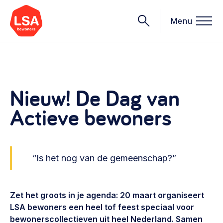
Menu
Onderwerpen
Nieuw! De Dag van
Actieve bewoners
Wat we doen
Starten van een initiatief
Rechtsvormen, positionering, organisatiemodellen >
Onze leden
Financiën
“Is het nog van de gemeenschap?”
Financieringsvormen, administratie, begroting en omzet >
Contact
Organisatie en beheer
Zet het groots in je agenda: 20 maart organiseert
LSA bewoners een heel tof feest speciaal voor
Bestuur, horeca, evenementen, verhuur en communicatie >
Nieuws
bewonerscollectieven uit heel Nederland. Samen