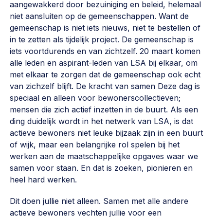
aangewakkerd door bezuiniging en beleid, helemaal
Werken aan de wijk, ABCD, WijkWijzer >
niet aansluiten op de gemeenschappen. Want de
gemeenschap is niet iets nieuws, niet te bestellen of
Weerbare gemeenschappen
in te zetten als tijdelijk project. De gemeenschap is
Voorbereiden op crisis, noodsteunpunten,
iets voortdurends en van zichtzelf. 20 maart komen
ontmoetingsplekken >
alle leden en aspirant-leden van LSA bij elkaar, om
Buurtenergie
met elkaar te zorgen dat de gemeenschap ook echt
van zichzelf blijft. De kracht van samen Deze dag is
Energiecollectieven, buurt vergroenen, SDG >
speciaal en alleen voor bewonerscollectieven;
Meebeslissen
mensen die zich actief inzetten in de buurt. Als een
ding duidelijk wordt in het netwerk van LSA, is dat
Uitdaagrecht, gemeenschapsfondsen, lokale democratie >
actieve bewoners niet leuke bijzaak zijn in een buurt
Samenwerken en lokale politiek
of wijk, maar een belangrijke rol spelen bij het
werken aan de maatschappelijke opgaves waar we
Lobbyen, invloed uitoefenen, maatschappelijke impact >
samen voor staan. En dat is zoeken, pionieren en
Omgevingswet en gebiedsontwikkeling
heel hard werken.
invoering omgevingswet, participatie,
Dit doen jullie niet alleen. Samen met alle andere
gebiedsontwikkeling>
actieve bewoners vechten jullie voor een