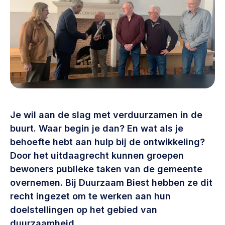
Vrijwilligers en medewerkers
Opinie
Werving, contracten en vergoedingen, betaalde krachten
Bijeenkomsten
>
Team
Eigen gebouw
Huren of kopen, maatschappelijk vastgoed,
Lid worden
ontmoetingsplekken >
Vraag stellen
Sociaal ondernemen
Bewonersbedrijf starten, ondernemingsplan maken >
Je wil aan de slag met verduurzamen in de
030 231 7511
buurt. Waar begin je dan? En wat als je
Buurtbewoners verbinden
info@lsabewoners.nl
behoefte hebt aan hulp bij de ontwikkeling?
Community building en ABCD, welkomstcultuur >
Door het uitdaagrecht kunnen groepen
bewoners publieke taken van de gemeente
Zorgzame gemeenschappen
overnemen. Bij Duurzaam Biest hebben ze dit
Betrokken buurten, contact stimuleren, netwerken
recht ingezet om te werken aan hun
uitbreiden >
doelstellingen op het gebied van
Wijkaanpak
duurzaamheid.