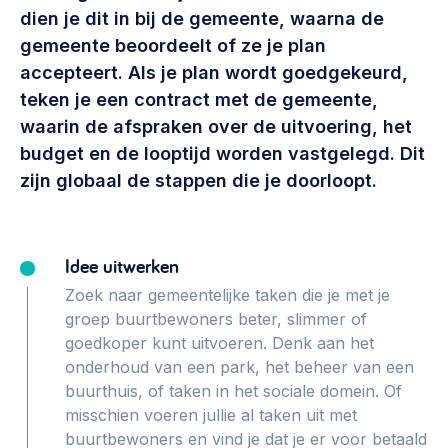
Vrijwilligers en medewerkers
dien je dit in bij de gemeente, waarna de
Opinie
Werving, contracten en vergoedingen, betaalde krachten
gemeente beoordeelt of ze je plan
Bijeenkomsten
>
accepteert. Als je plan wordt goedgekeurd,
Team
teken je een contract met de gemeente,
Eigen gebouw
waarin de afspraken over de uitvoering, het
Huren of kopen, maatschappelijk vastgoed,
Lid worden
budget en de looptijd worden vastgelegd. Dit
ontmoetingsplekken >
zijn globaal de stappen die je doorloopt.
Vraag stellen
Sociaal ondernemen
Bewonersbedrijf starten, ondernemingsplan maken >
030 231 7511
Idee uitwerken
Buurtbewoners verbinden
info@lsabewoners.nl
Zoek naar gemeentelijke taken die je met je
Community building en ABCD, welkomstcultuur >
groep buurtbewoners beter, slimmer of
Zorgzame gemeenschappen
goedkoper kunt uitvoeren. Denk aan het
onderhoud van een park, het beheer van een
Betrokken buurten, contact stimuleren, netwerken
uitbreiden >
buurthuis, of taken in het sociale domein. Of
misschien voeren jullie al taken uit met
Wijkaanpak
buurtbewoners en vind je dat je er voor betaald