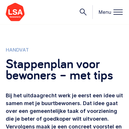
Menu
Onderwerpen
HANDVAT
Stappenplan voor
Wat we doen
bewoners – met tips
Starten van een initiatief
Rechtsvormen, positionering, organisatiemodellen >
Onze leden
Financiën
Bij het uitdaagrecht werk je eerst een idee uit
Financieringsvormen, administratie, begroting en omzet >
Contact
samen met je buurtbewoners. Dat idee gaat
over een gemeentelijke taak of voorziening
Organisatie en beheer
die je beter of goedkoper wilt uitvoeren.
Bestuur, horeca, evenementen, verhuur en communicatie >
Nieuws
Vervolgens maak je een concreet voorstel en