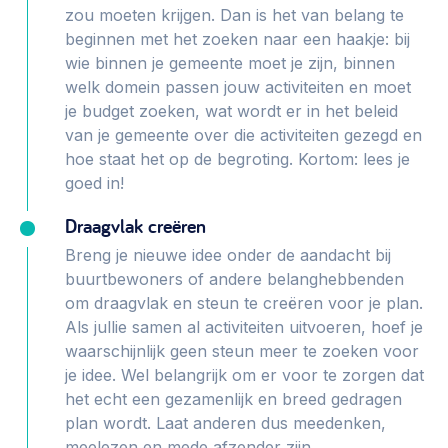
Werken aan de wijk, ABCD, WijkWijzer >
zou moeten krijgen. Dan is het van belang te
beginnen met het zoeken naar een haakje: bij
Weerbare gemeenschappen
wie binnen je gemeente moet je zijn, binnen
Voorbereiden op crisis, noodsteunpunten,
welk domein passen jouw activiteiten en moet
ontmoetingsplekken >
je budget zoeken, wat wordt er in het beleid
van je gemeente over die activiteiten gezegd en
Buurtenergie
hoe staat het op de begroting. Kortom: lees je
Energiecollectieven, buurt vergroenen, SDG >
goed in!
Meebeslissen
Draagvlak creëren
Uitdaagrecht, gemeenschapsfondsen, lokale democratie >
Breng je nieuwe idee onder de aandacht bij
buurtbewoners of andere belanghebbenden
Samenwerken en lokale politiek
om draagvlak en steun te creëren voor je plan.
Lobbyen, invloed uitoefenen, maatschappelijke impact >
Als jullie samen al activiteiten uitvoeren, hoef je
waarschijnlijk geen steun meer te zoeken voor
Omgevingswet en gebiedsontwikkeling
je idee. Wel belangrijk om er voor te zorgen dat
invoering omgevingswet, participatie,
het echt een gezamenlijk en breed gedragen
gebiedsontwikkeling>
plan wordt. Laat anderen dus meedenken,
meelezen en mede afzender zijn.