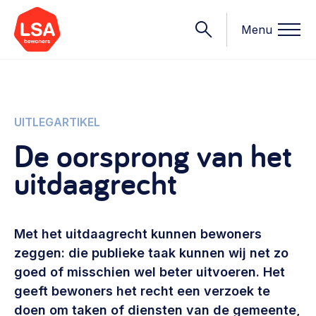
Menu
Onderwerpen
UITLEGARTIKEL
De oorsprong van het
Wat we doen
uitdaagrecht
Starten van een initiatief
Rechtsvormen, positionering, organisatiemodellen >
Onze leden
Financiën
Met het uitdaagrecht kunnen bewoners
Financieringsvormen, administratie, begroting en omzet >
Contact
zeggen: die publieke taak kunnen wij net zo
goed of misschien wel beter uitvoeren. Het
Organisatie en beheer
geeft bewoners het recht een verzoek te
Bestuur, horeca, evenementen, verhuur en communicatie >
Nieuws
doen om taken of diensten van de gemeente,