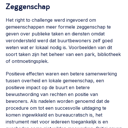
Zeggenschap
Werken aan de wijk, ABCD, WijkWijzer >
Weerbare gemeenschappen
Het right to challenge werd ingevoerd om
Voorbereiden op crisis, noodsteunpunten,
gemeenschappen meer formele zeggenschap te
ontmoetingsplekken >
geven over publieke taken en diensten omdat
verondersteld werd dat buurtbewoners zelf goed
Buurtenergie
weten wat er lokaal nodig is. Voorbeelden van dit
Energiecollectieven, buurt vergroenen, SDG >
soort taken zijn het beheer van een park, bibliotheek
of ontmoetingsplek.
Meebeslissen
Uitdaagrecht, gemeenschapsfondsen, lokale democratie >
Positieve effecten waren een betere samenwerking
tussen overheid en lokale gemeenschap, een
Samenwerken en lokale politiek
positieve impact op de buurt en betere
Lobbyen, invloed uitoefenen, maatschappelijke impact >
bewustwording van rechten en positie van
bewoners. Als nadelen worden genoemd dat de
Omgevingswet en gebiedsontwikkeling
procedure om tot een succesvolle uitdaging te
invoering omgevingswet, participatie,
komen ingewikkeld en bureaucratisch is, het
gebiedsontwikkeling>
instrument niet voor iedereen toegankelijk is en