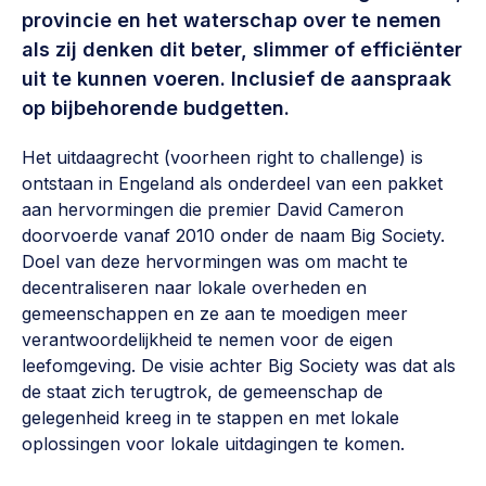
Vrijwilligers en medewerkers
provincie en het waterschap over te nemen
Opinie
Werving, contracten en vergoedingen, betaalde krachten
als zij denken dit beter, slimmer of efficiënter
Bijeenkomsten
>
uit te kunnen voeren. Inclusief de aanspraak
Team
op bijbehorende budgetten.
Eigen gebouw
Huren of kopen, maatschappelijk vastgoed,
Het uitdaagrecht (voorheen right to challenge) is
Lid worden
ontmoetingsplekken >
ontstaan in Engeland als onderdeel van een pakket
aan hervormingen die premier David Cameron
Vraag stellen
Sociaal ondernemen
doorvoerde vanaf 2010 onder de naam Big Society.
Bewonersbedrijf starten, ondernemingsplan maken >
030 231 7511
Doel van deze hervormingen was om macht te
decentraliseren naar lokale overheden en
Buurtbewoners verbinden
info@lsabewoners.nl
gemeenschappen en ze aan te moedigen meer
Community building en ABCD, welkomstcultuur >
verantwoordelijkheid te nemen voor de eigen
leefomgeving. De visie achter Big Society was dat als
Zorgzame gemeenschappen
de staat zich terugtrok, de gemeenschap de
Betrokken buurten, contact stimuleren, netwerken
gelegenheid kreeg in te stappen en met lokale
uitbreiden >
oplossingen voor lokale uitdagingen te komen.
Wijkaanpak