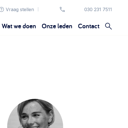
Vraag stellen
030 231 7511
|
Wat we doen
Onze leden
Contact
Organisatie en beheer
Bestuur, horeca, evenementen, verhuur en
communicatie >
Sociaal ondernemen
Bewonersbedrijf starten, ondernemingsplan
maken >
Wijkaanpak