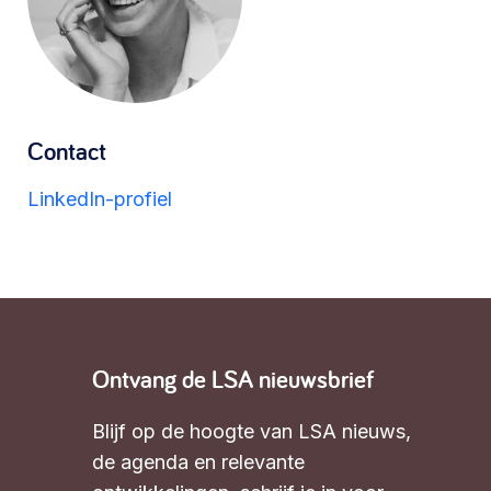
Werken aan de wijk, ABCD, WijkWijzer >
Meebeslissen
Contact
Uitdaagrecht, gemeenschapsfondsen, lokale
democratie >
LinkedIn-profiel
Ontvang de LSA nieuwsbrief
Blijf op de hoogte van LSA nieuws,
de agenda en relevante