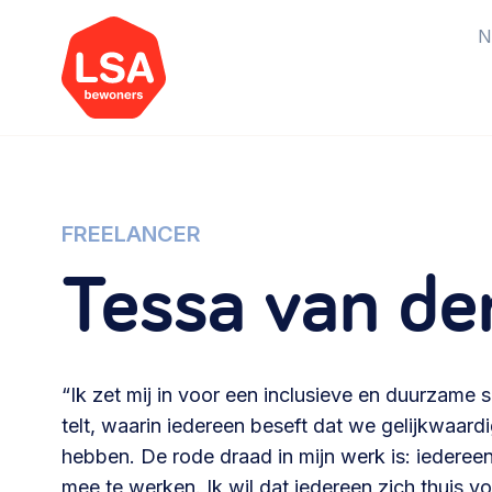
N
Starten van een initiatief
Rechtsvormen, positionering,
FREELANCER
organisatiemodellen >
Tessa van de
Vrijwilligers en medewerkers
Werving, contracten en vergoedingen,
“Ik zet mij in voor een inclusieve en duurzame
betaalde krachten >
telt, waarin iedereen beseft dat we gelijkwaar
hebben. De rode draad in mijn werk is: iedereen
Buurtbewoners verbinden
mee te werken. Ik wil dat iedereen zich thuis 