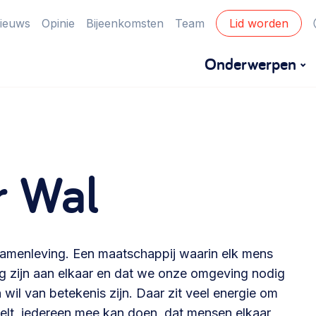
ieuws
Opinie
Bijeenkomsten
Team
Lid worden
Onderwerpen
Financiën
Financieringsvormen, administratie, begroting
r Wal
en omzet >
Eigen gebouw
Huren of kopen, maatschappelijk vastgoed,
 samenleving. Een maatschappij waarin elk mens
ontmoetingsplekken >
dig zijn aan elkaar en dat we onze omgeving nodig
 wil van betekenis zijn. Daar zit veel energie om
Zorgzame gemeenschappen
voelt, iedereen mee kan doen, dat mensen elkaar