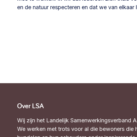
Community building en ABCD,
en de natuur respecteren en dat we van elkaar l
welkomstcultuur >
Weerbare gemeenschappen
Voorbereiden op crisis, noodsteunpunten,
ontmoetingsplekken >
Samenwerken en lokale politiek
Lobbyen, invloed uitoefenen,
maatschappelijke impact >
Over LSA
Advies of hulp nodig?
Wij zijn het Landelijk Samenwerkingsverband 
We werken met trots voor al die bewoners die 
Je kunt altijd contact met ons opnemen via tele