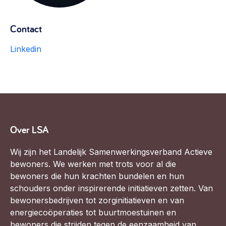
Werken aan de wijk, ABCD, WijkWijzer >
Contact
Weerbare gemeenschappen
Voorbereiden op crisis, noodsteunpunten,
Linkedin
ontmoetingsplekken >
Buurtenergie
Energiecollectieven, buurt vergroenen, SDG >
Meebeslissen
Uitdaagrecht, gemeenschapsfondsen, lokale democratie >
Over LSA
Samenwerken en lokale politiek
Wij zijn het Landelijk Samenwerkingsverband Actieve
Lobbyen, invloed uitoefenen, maatschappelijke impact >
bewoners. We werken met trots voor al die
bewoners die hun krachten bundelen en hun
Omgevingswet en gebiedsontwikkeling
schouders onder inspirerende initiatieven zetten. Van
invoering omgevingswet, participatie,
bewonersbedrijven tot zorginitiatieven en van
gebiedsontwikkeling>
energiecoöperaties tot buurtmoestuinen en
bewoners die strijden tegen de eenzaamheid van