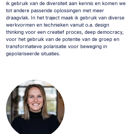
ik gebruik van de diversiteit aan kennis en komen we
Vrijwilligers en medewerkers
Opinie
tot andere passende oplossingen met meer
Werving, contracten en vergoedingen, betaalde krachten
Bijeenkomsten
draagvlak. In het traject maak ik gebruik van diverse
>
werkvormen en technieken vanuit o.a. design
Team
Eigen gebouw
thinking voor een creatief proces, deep democracy,
voor het gebruik van de potentie van de groep en
Huren of kopen, maatschappelijk vastgoed,
Lid worden
ontmoetingsplekken >
transformatieve polarisatie voor beweging in
gepolariseerde situaties.
Vraag stellen
Sociaal ondernemen
Bewonersbedrijf starten, ondernemingsplan maken >
030 231 7511
Buurtbewoners verbinden
info@lsabewoners.nl
Community building en ABCD, welkomstcultuur >
Zorgzame gemeenschappen
Betrokken buurten, contact stimuleren, netwerken
uitbreiden >
Wijkaanpak