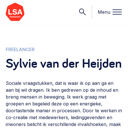
Menu
Onderwerpen
FREELANCER
Sylvie van der Heijden
Wat we doen
Starten van een initiatief
Rechtsvormen, positionering, organisatiemodellen >
Sociale vraagstukken, dat is waar ik op aan ga en
Onze leden
aan bij wil dragen. Ik ben gedreven op de inhoud en
Financiën
breng mensen in beweging. Ik werk graag met
Financieringsvormen, administratie, begroting en omzet >
Contact
groepen en begeleid deze op een energieke,
doortastende manier in processen. Door te werken in
Organisatie en beheer
co-creatie met medewerkers, leidinggevenden en
Bestuur, horeca, evenementen, verhuur en communicatie >
Nieuws
inwoners belicht ik verschillende invalshoeken, maak