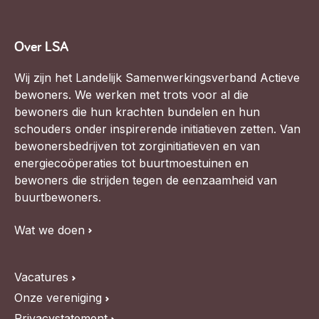
Werken aan de wijk, ABCD, WijkWijzer >
Weerbare gemeenschappen
Over LSA
Voorbereiden op crisis, noodsteunpunten,
ontmoetingsplekken >
Wij zijn het Landelijk Samenwerkingsverband Actieve
bewoners. We werken met trots voor al die
Buurtenergie
bewoners die hun krachten bundelen en hun
Energiecollectieven, buurt vergroenen, SDG >
schouders onder inspirerende initiatieven zetten. Van
bewonersbedrijven tot zorginitiatieven en van
Meebeslissen
energiecoöperaties tot buurtmoestuinen en
Uitdaagrecht, gemeenschapsfondsen, lokale democratie >
bewoners die strijden tegen de eenzaamheid van
buurtbewoners.
Samenwerken en lokale politiek
Wat we doen
Lobbyen, invloed uitoefenen, maatschappelijke impact >
Omgevingswet en gebiedsontwikkeling
Vacatures
invoering omgevingswet, participatie,
gebiedsontwikkeling>
Onze vereniging
Privacystatement