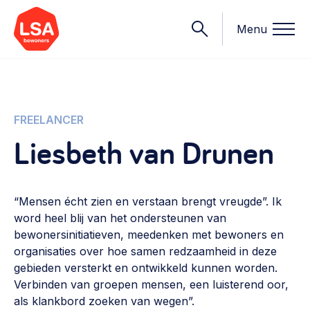
Menu
Onderwerpen
FREELANCER
Liesbeth van Drunen
Wat we doen
Starten van een initiatief
Rechtsvormen, positionering, organisatiemodellen >
“Mensen écht zien en verstaan brengt vreugde”. Ik
Onze leden
word heel blij van het ondersteunen van
Financiën
bewonersinitiatieven, meedenken met bewoners en
Financieringsvormen, administratie, begroting en omzet >
Contact
organisaties over hoe samen redzaamheid in deze
gebieden versterkt en ontwikkeld kunnen worden.
Organisatie en beheer
Verbinden van groepen mensen, een luisterend oor,
Bestuur, horeca, evenementen, verhuur en communicatie >
Nieuws
als klankbord zoeken van wegen”.