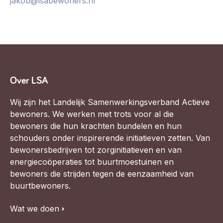
jakob@lsabewoners.nl
Werken aan de wijk, ABCD, WijkWijzer >
Weerbare gemeenschappen
Voorbereiden op crisis, noodsteunpunten,
ontmoetingsplekken >
Buurtenergie
Over LSA
Energiecollectieven, buurt vergroenen, SDG >
Wij zijn het Landelijk Samenwerkingsverband Actieve
Meebeslissen
bewoners. We werken met trots voor al die
Uitdaagrecht, gemeenschapsfondsen, lokale democratie >
bewoners die hun krachten bundelen en hun
schouders onder inspirerende initiatieven zetten. Van
Samenwerken en lokale politiek
bewonersbedrijven tot zorginitiatieven en van
Lobbyen, invloed uitoefenen, maatschappelijke impact >
energiecoöperaties tot buurtmoestuinen en
bewoners die strijden tegen de eenzaamheid van
Omgevingswet en gebiedsontwikkeling
buurtbewoners.
invoering omgevingswet, participatie,
gebiedsontwikkeling>
Wat we doen