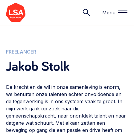
Menu
Onderwerpen
FREELANCER
Jakob Stolk
Wat we doen
Starten van een initiatief
Rechtsvormen, positionering, organisatiemodellen >
De kracht en de wil in onze samenleving is enorm,
Onze leden
we benutten onze talenten echter onvoldoende en
Financiën
de tegenwerking is in ons systeem vaak te groot. In
Financieringsvormen, administratie, begroting en omzet >
Contact
mijn werk ga ik op zoek naar die
gemeenschapskracht, naar onontdekt talent en naar
Organisatie en beheer
datgene wat schuurt. Met elkaar zetten een
Bestuur, horeca, evenementen, verhuur en communicatie >
Nieuws
beweging op gang die een passie en drive heeft om