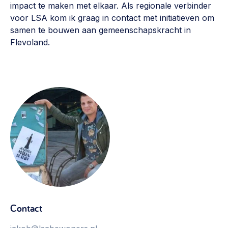
impact te maken met elkaar. Als regionale verbinder
Vrijwilligers en medewerkers
Opinie
voor LSA kom ik graag in contact met initiatieven om
Werving, contracten en vergoedingen, betaalde krachten
Bijeenkomsten
samen te bouwen aan gemeenschapskracht in
>
Flevoland.
Team
Eigen gebouw
Huren of kopen, maatschappelijk vastgoed,
Lid worden
ontmoetingsplekken >
Vraag stellen
Sociaal ondernemen
Bewonersbedrijf starten, ondernemingsplan maken >
030 231 7511
Buurtbewoners verbinden
info@lsabewoners.nl
Community building en ABCD, welkomstcultuur >
Zorgzame gemeenschappen
Betrokken buurten, contact stimuleren, netwerken
uitbreiden >
Contact
Wijkaanpak