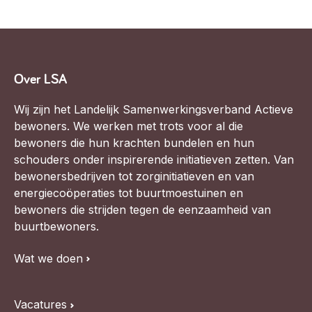
Werken aan de wijk, ABCD, WijkWijzer >
Weerbare gemeenschappen
Voorbereiden op crisis, noodsteunpunten,
ontmoetingsplekken >
Over LSA
Buurtenergie
Wij zijn het Landelijk Samenwerkingsverband Actieve
Energiecollectieven, buurt vergroenen, SDG >
bewoners. We werken met trots voor al die
bewoners die hun krachten bundelen en hun
Meebeslissen
schouders onder inspirerende initiatieven zetten. Van
Uitdaagrecht, gemeenschapsfondsen, lokale democratie >
bewonersbedrijven tot zorginitiatieven en van
energiecoöperaties tot buurtmoestuinen en
Samenwerken en lokale politiek
bewoners die strijden tegen de eenzaamheid van
Lobbyen, invloed uitoefenen, maatschappelijke impact >
buurtbewoners.
Omgevingswet en gebiedsontwikkeling
Wat we doen
invoering omgevingswet, participatie,
gebiedsontwikkeling>
Vacatures