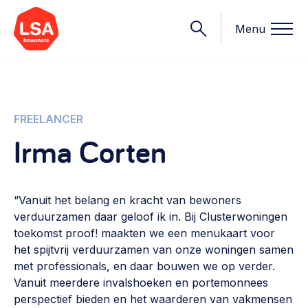
Menu
Onderwerpen
FREELANCER
Irma Corten
Wat we doen
Starten van een initiatief
Rechtsvormen, positionering, organisatiemodellen >
“Vanuit het belang en kracht van bewoners
Onze leden
verduurzamen daar geloof ik in. Bij Clusterwoningen
Financiën
toekomst proof! maakten we een menukaart voor
Financieringsvormen, administratie, begroting en omzet >
Contact
het spijtvrij verduurzamen van onze woningen samen
met professionals, en daar bouwen we op verder.
Organisatie en beheer
Vanuit meerdere invalshoeken en portemonnees
Bestuur, horeca, evenementen, verhuur en communicatie >
Nieuws
perspectief bieden en het waarderen van vakmensen