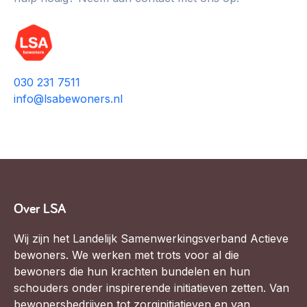
Vrijwilligers en medewerkers
Opinie
Werving, contracten en vergoedingen, betaalde krachten
Bijeenkomsten
>
Team
Eigen gebouw
030 231 7511
Huren of kopen, maatschappelijk vastgoed,
info@lsabewoners.nl
Lid worden
ontmoetingsplekken >
Vraag stellen
Sociaal ondernemen
Bewonersbedrijf starten, ondernemingsplan maken >
030 231 7511
Buurtbewoners verbinden
info@lsabewoners.nl
Community building en ABCD, welkomstcultuur >
Over LSA
Zorgzame gemeenschappen
Wij zijn het Landelijk Samenwerkingsverband Actieve
Betrokken buurten, contact stimuleren, netwerken
bewoners. We werken met trots voor al die
uitbreiden >
bewoners die hun krachten bundelen en hun
schouders onder inspirerende initiatieven zetten. Van
Wijkaanpak
bewonersbedrijven tot zorginitiatieven en van