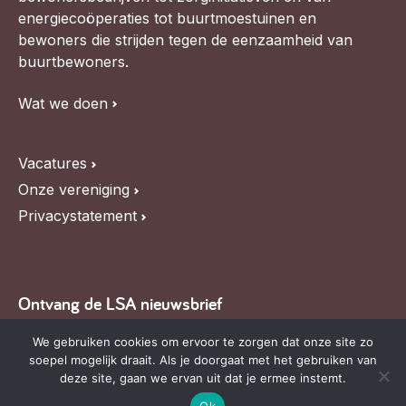
Werken aan de wijk, ABCD, WijkWijzer >
energiecoöperaties tot buurtmoestuinen en
bewoners die strijden tegen de eenzaamheid van
Weerbare gemeenschappen
buurtbewoners.
Voorbereiden op crisis, noodsteunpunten,
ontmoetingsplekken >
Wat we doen
Buurtenergie
Vacatures
Energiecollectieven, buurt vergroenen, SDG >
Onze vereniging
Meebeslissen
Privacystatement
Uitdaagrecht, gemeenschapsfondsen, lokale democratie >
Samenwerken en lokale politiek
Lobbyen, invloed uitoefenen, maatschappelijke impact >
Ontvang de LSA nieuwsbrief
Omgevingswet en gebiedsontwikkeling
Blijf op de hoogte van LSA nieuws, de agenda en
We gebruiken cookies om ervoor te zorgen dat onze site zo
invoering omgevingswet, participatie,
soepel mogelijk draait. Als je doorgaat met het gebruiken van
relevante ontwikkelingen,
schrijf je in voor onze
gebiedsontwikkeling>
deze site, gaan we ervan uit dat je ermee instemt.
nieuwsbrief
.
Ok