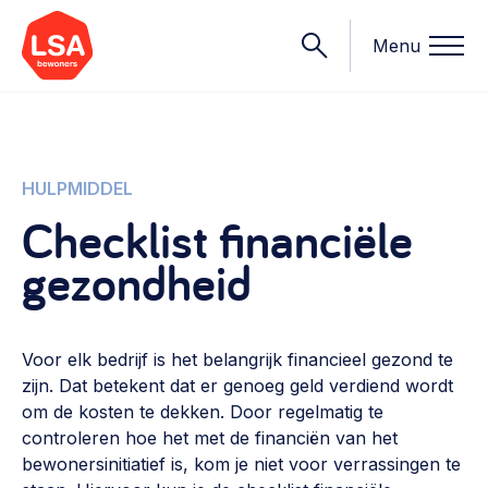
Menu
Onderwerpen
HULPMIDDEL
Checklist financiële
Wat we doen
gezondheid
Starten van een initiatief
Rechtsvormen, positionering, organisatiemodellen >
Onze leden
Financiën
Voor elk bedrijf is het belangrijk financieel gezond te
Financieringsvormen, administratie, begroting en omzet >
Contact
zijn. Dat betekent dat er genoeg geld verdiend wordt
om de kosten te dekken. Door regelmatig te
Organisatie en beheer
controleren hoe het met de financiën van het
Bestuur, horeca, evenementen, verhuur en communicatie >
bewonersinitiatief is, kom je niet voor verrassingen te
Nieuws