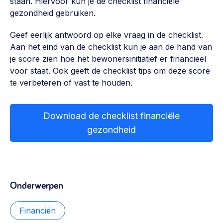
staan. Hiervoor kun je de checklist financiële
Vrijwilligers en medewerkers
Opinie
gezondheid gebruiken.
Werving, contracten en vergoedingen, betaalde krachten
Bijeenkomsten
>
Geef eerlijk antwoord op elke vraag in de checklist.
Aan het eind van de checklist kun je aan de hand van
Team
Eigen gebouw
je score zien hoe het bewonersinitiatief er financieel
Huren of kopen, maatschappelijk vastgoed,
voor staat. Ook geeft de checklist tips om deze score
Lid worden
ontmoetingsplekken >
te verbeteren of vast te houden.
Vraag stellen
Sociaal ondernemen
Bewonersbedrijf starten, ondernemingsplan maken >
Download de checklist financiële
030 231 7511
gezondheid
Buurtbewoners verbinden
info@lsabewoners.nl
Community building en ABCD, welkomstcultuur >
Zorgzame gemeenschappen
Onderwerpen
Betrokken buurten, contact stimuleren, netwerken
uitbreiden >
Financiën
Wijkaanpak