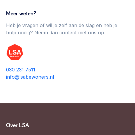
Werken aan de wijk, ABCD, WijkWijzer >
Meer weten?
Weerbare gemeenschappen
Heb je vragen of wil je zelf aan de slag en heb je
Voorbereiden op crisis, noodsteunpunten,
hulp nodig? Neem dan contact met ons op.
ontmoetingsplekken >
Buurtenergie
Energiecollectieven, buurt vergroenen, SDG >
Meebeslissen
030 231 7511
Uitdaagrecht, gemeenschapsfondsen, lokale democratie >
info@lsabewoners.nl
Samenwerken en lokale politiek
Lobbyen, invloed uitoefenen, maatschappelijke impact >
Omgevingswet en gebiedsontwikkeling
invoering omgevingswet, participatie,
Over LSA
gebiedsontwikkeling>