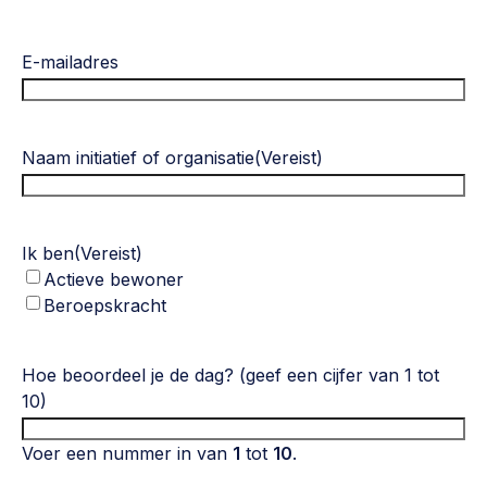
Vrijwilligers en medewerkers
Opinie
Werving, contracten en vergoedingen, betaalde krachten
E-mailadres
Bijeenkomsten
>
Team
Eigen gebouw
Huren of kopen, maatschappelijk vastgoed,
Naam initiatief of organisatie
(Vereist)
Lid worden
ontmoetingsplekken >
Vraag stellen
Sociaal ondernemen
Bewonersbedrijf starten, ondernemingsplan maken >
Ik ben
(Vereist)
030 231 7511
Actieve bewoner
Buurtbewoners verbinden
info@lsabewoners.nl
Beroepskracht
Community building en ABCD, welkomstcultuur >
Zorgzame gemeenschappen
Hoe beoordeel je de dag? (geef een cijfer van 1 tot
10)
Betrokken buurten, contact stimuleren, netwerken
uitbreiden >
Voer een nummer in van
1
tot
10
.
Wijkaanpak