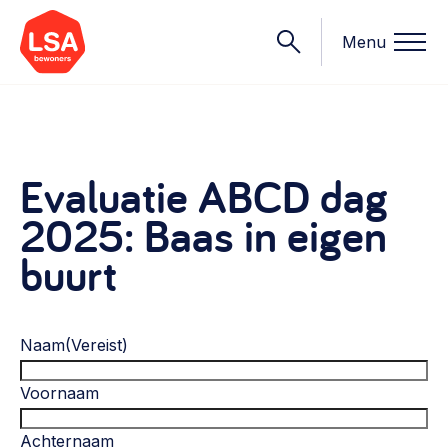
Menu
Onderwerpen
Evaluatie ABCD dag
2025: Baas in eigen
Wat we doen
Starten van een initiatief
buurt
Rechtsvormen, positionering, organisatiemodellen >
Onze leden
Financiën
Financieringsvormen, administratie, begroting en omzet >
Naam
(Vereist)
Contact
Organisatie en beheer
Voornaam
Bestuur, horeca, evenementen, verhuur en communicatie >
Nieuws
Achternaam