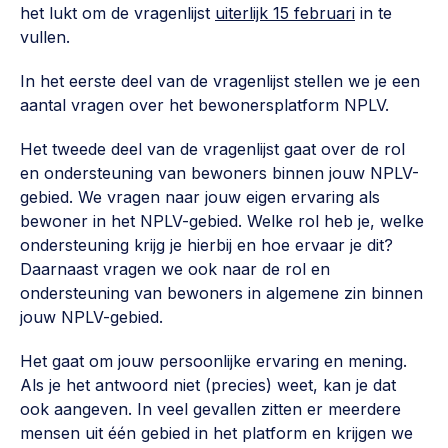
Vrijwilligers en medewerkers
het lukt om de vragenlijst
uiterlijk 15 februari
in te
Opinie
vullen.
Werving, contracten en vergoedingen, betaalde krachten
Bijeenkomsten
>
In het eerste deel van de vragenlijst stellen we je een
Team
Eigen gebouw
aantal vragen over het bewonersplatform NPLV.
Huren of kopen, maatschappelijk vastgoed,
Lid worden
Het tweede deel van de vragenlijst gaat over de rol
ontmoetingsplekken >
en ondersteuning van bewoners binnen jouw NPLV-
Vraag stellen
gebied. We vragen naar jouw eigen ervaring als
Sociaal ondernemen
bewoner in het NPLV-gebied. Welke rol heb je, welke
Bewonersbedrijf starten, ondernemingsplan maken >
030 231 7511
ondersteuning krijg je hierbij en hoe ervaar je dit?
Daarnaast vragen we ook naar de rol en
Buurtbewoners verbinden
info@lsabewoners.nl
ondersteuning van bewoners in algemene zin binnen
Community building en ABCD, welkomstcultuur >
jouw NPLV-gebied.
Zorgzame gemeenschappen
Het gaat om jouw persoonlijke ervaring en mening.
Betrokken buurten, contact stimuleren, netwerken
Als je het antwoord niet (precies) weet, kan je dat
uitbreiden >
ook aangeven. In veel gevallen zitten er meerdere
mensen uit één gebied in het platform en krijgen we
Wijkaanpak