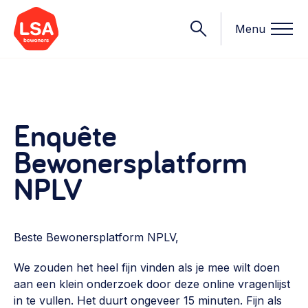
Menu
Onderwerpen
Enquête
Bewonersplatform
Wat we doen
Starten van een initiatief
NPLV
Rechtsvormen, positionering, organisatiemodellen >
Onze leden
Financiën
Financieringsvormen, administratie, begroting en omzet >
Beste Bewonersplatform NPLV,
Contact
Organisatie en beheer
We zouden het heel fijn vinden als je mee wilt doen
aan een klein onderzoek door deze online vragenlijst
Bestuur, horeca, evenementen, verhuur en communicatie >
Nieuws
in te vullen. Het duurt ongeveer 15 minuten. Fijn als