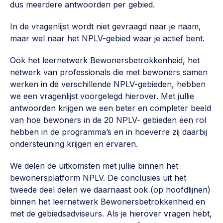
dus meerdere antwoorden per gebied.
Werken aan de wijk, ABCD, WijkWijzer >
In de vragenlijst wordt niet gevraagd naar je naam,
Weerbare gemeenschappen
maar wel naar het NPLV-gebied waar je actief bent.
Voorbereiden op crisis, noodsteunpunten,
ontmoetingsplekken >
Ook het leernetwerk Bewonersbetrokkenheid, het
netwerk van professionals die met bewoners samen
Buurtenergie
werken in de verschillende NPLV-gebieden, hebben
Energiecollectieven, buurt vergroenen, SDG >
we een vragenlijst voorgelegd hierover. Met jullie
antwoorden krijgen we een beter en completer beeld
Meebeslissen
van hoe bewoners in de 20 NPLV- gebieden een rol
Uitdaagrecht, gemeenschapsfondsen, lokale democratie >
hebben in de programma’s en in hoeverre zij daarbij
ondersteuning krijgen en ervaren.
Samenwerken en lokale politiek
Lobbyen, invloed uitoefenen, maatschappelijke impact >
We delen de uitkomsten met jullie binnen het
bewonersplatform NPLV. De conclusies uit het
Omgevingswet en gebiedsontwikkeling
tweede deel delen we daarnaast ook (op hoofdlijnen)
invoering omgevingswet, participatie,
binnen het leernetwerk Bewonersbetrokkenheid en
gebiedsontwikkeling>
met de gebiedsadviseurs. Als je hierover vragen hebt,