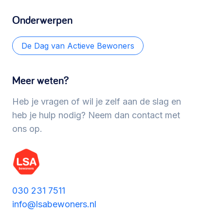
Werken aan de wijk, ABCD, WijkWijzer >
Onderwerpen
De Dag van Actieve Bewoners
Meebeslissen
Uitdaagrecht, gemeenschapsfondsen, lokale
Meer weten?
democratie >
Heb je vragen of wil je zelf aan de slag en
heb je hulp nodig? Neem dan contact met
ons op.
030 231 7511
info@lsabewoners.nl