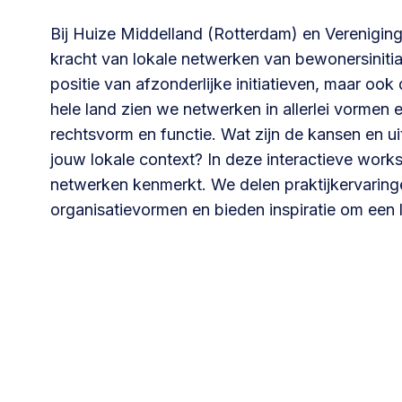
Community building en ABCD,
Bij Huize Middelland (Rotterdam) en Verenigin
welkomstcultuur >
kracht van lokale netwerken van bewonersinitia
positie van afzonderlijke initiatieven, maar o
Weerbare gemeenschappen
hele land zien we netwerken in allerlei vormen 
Voorbereiden op crisis, noodsteunpunten,
rechtsvorm en functie. Wat zijn de kansen en u
ontmoetingsplekken >
jouw lokale context? In deze interactieve wo
netwerken kenmerkt. We delen praktijkervaringe
Samenwerken en lokale politiek
organisatievormen en bieden inspiratie om een l
Lobbyen, invloed uitoefenen,
maatschappelijke impact >
Advies of hulp nodig?
Je kunt altijd contact met ons opnemen via tele