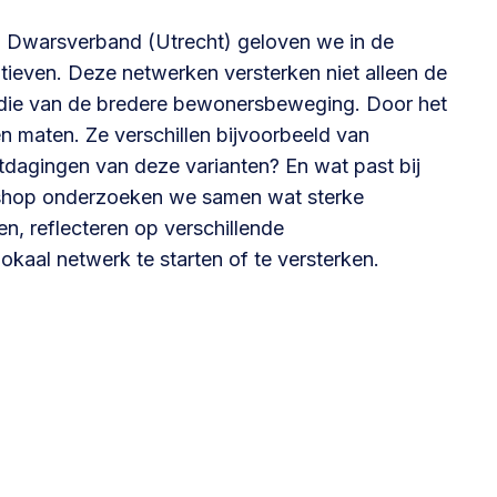
Betrokken buurten, contact stimuleren,
g Dwarsverband (Utrecht) geloven we in de
netwerken uitbreiden >
tieven. Deze netwerken versterken niet alleen de
ok die van de bredere bewonersbeweging. Door het
Buurtenergie
en maten. Ze verschillen bijvoorbeeld van
Energiecollectieven, buurt vergroenen, SDG >
itdagingen van deze varianten? En wat past bij
rkshop onderzoeken we samen wat sterke
n, reflecteren op verschillende
Omgevingswet en gebiedsontwikkeling
okaal netwerk te starten of te versterken.
invoering omgevingswet, participatie,
gebiedsontwikkeling>
foon of e-mail.