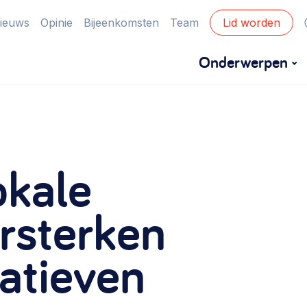
ieuws
Opinie
Bijeenkomsten
Team
Lid worden
Onderwerpen
Financiën
Financieringsvormen, administratie, begroting
okale
en omzet >
Eigen gebouw
rsterken
Huren of kopen, maatschappelijk vastgoed,
iatieven
ontmoetingsplekken >
Zorgzame gemeenschappen