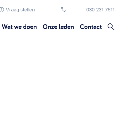
Vraag stellen
030 231 7511
|
Wat we doen
Onze leden
Contact
Organisatie en beheer
Bestuur, horeca, evenementen, verhuur en
communicatie >
Sociaal ondernemen
Bewonersbedrijf starten, ondernemingsplan
maken >
Wijkaanpak