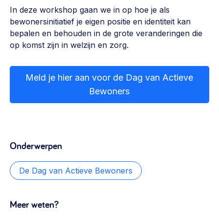
Werken aan de wijk, ABCD, WijkWijzer >
In deze workshop gaan we in op hoe je als
bewonersinitiatief je eigen positie en identiteit kan
Weerbare gemeenschappen
bepalen en behouden in de grote veranderingen die
Voorbereiden op crisis, noodsteunpunten,
op komst zijn in welzijn en zorg.
ontmoetingsplekken >
Buurtenergie
Meld je hier aan voor de Dag van Actieve
Energiecollectieven, buurt vergroenen, SDG >
Bewoners
Meebeslissen
Uitdaagrecht, gemeenschapsfondsen, lokale democratie >
Onderwerpen
Samenwerken en lokale politiek
Lobbyen, invloed uitoefenen, maatschappelijke impact >
De Dag van Actieve Bewoners
Omgevingswet en gebiedsontwikkeling
invoering omgevingswet, participatie,
Meer weten?
gebiedsontwikkeling>