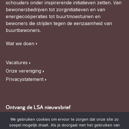
schouders onder inspirerende initiatieven zetten. Van
bewonersbedrijven tot zorginitiatieven en van
energiecoöperaties tot buurtmoestuinen en
bewoners die strijden tegen de eenzaamheid van
buurtbewoners.
Wat we doen
Vacatures
Onze vereniging
Privacystatement
Ontvang de LSA nieuwsbrief
Blijf op de hoogte van LSA nieuws, de agenda en
We gebruiken cookies om ervoor te zorgen dat onze site zo
soepel mogelijk draait. Als je doorgaat met het gebruiken van
relevante ontwikkelingen,
schrijf je in voor onze