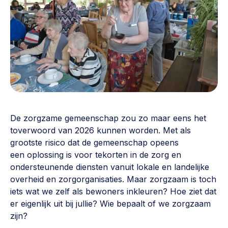
Vrijwilligers en medewerkers
Opinie
Werving, contracten en vergoedingen, betaalde krachten
Bijeenkomsten
>
Team
Eigen gebouw
Huren of kopen, maatschappelijk vastgoed,
Lid worden
ontmoetingsplekken >
Vraag stellen
Sociaal ondernemen
Bewonersbedrijf starten, ondernemingsplan maken >
De zorgzame gemeenschap zou zo maar eens het
030 231 7511
toverwoord van 2026 kunnen worden. Met als
Buurtbewoners verbinden
info@lsabewoners.nl
grootste risico dat de gemeenschap opeens
Community building en ABCD, welkomstcultuur >
een oplossing is voor tekorten in de zorg en
ondersteunende diensten vanuit lokale en landelijke
Zorgzame gemeenschappen
overheid en zorgorganisaties. Maar zorgzaam is toch
Betrokken buurten, contact stimuleren, netwerken
iets wat we zelf als bewoners inkleuren? Hoe ziet dat
uitbreiden >
er eigenlijk uit bij jullie? Wie bepaalt of we zorgzaam
zijn?
Wijkaanpak