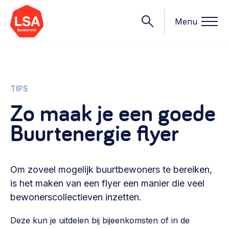
Menu
Onderwerpen
TIPS
Zo maak je een goede
Wat we doen
Buurtenergie flyer
Starten van een initiatief
Rechtsvormen, positionering, organisatiemodellen >
Onze leden
Financiën
Om zoveel mogelijk buurtbewoners te bereiken,
Financieringsvormen, administratie, begroting en omzet >
Contact
is het maken van een flyer een manier die veel
bewonerscollectieven inzetten.
Organisatie en beheer
Bestuur, horeca, evenementen, verhuur en communicatie >
Nieuws
Deze kun je uitdelen bij bijeenkomsten of in de