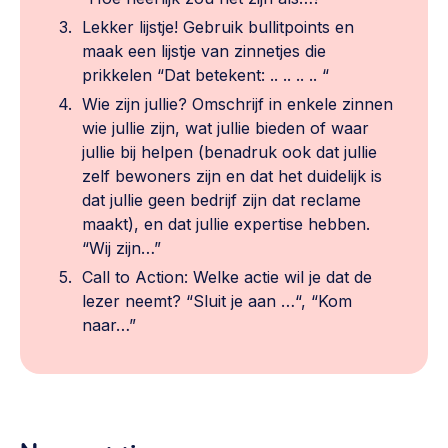
Werken aan de wijk, ABCD, WijkWijzer >
Lekker lijstje! Gebruik bullitpoints en
maak een lijstje van zinnetjes die
Weerbare gemeenschappen
prikkelen “Dat betekent: .. .. .. .. “
Voorbereiden op crisis, noodsteunpunten,
Wie zijn jullie? Omschrijf in enkele zinnen
ontmoetingsplekken >
wie jullie zijn, wat jullie bieden of waar
Buurtenergie
jullie bij helpen (benadruk ook dat jullie
zelf bewoners zijn en dat het duidelijk is
Energiecollectieven, buurt vergroenen, SDG >
dat jullie geen bedrijf zijn dat reclame
Meebeslissen
maakt), en dat jullie expertise hebben.
“Wij zijn…”
Uitdaagrecht, gemeenschapsfondsen, lokale democratie >
Call to Action: Welke actie wil je dat de
Samenwerken en lokale politiek
lezer neemt? “Sluit je aan …“, “Kom
Lobbyen, invloed uitoefenen, maatschappelijke impact >
naar…”
Omgevingswet en gebiedsontwikkeling
invoering omgevingswet, participatie,
gebiedsontwikkeling>