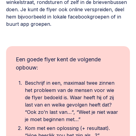
winkelstraat, rondsturen of zelf in de brievenbussen
Vrijwilligers en medewerkers
Opinie
doen. Je kunt de flyer ook online verspreiden, deel
Werving, contracten en vergoedingen, betaalde krachten
hem bijvoorbeeld in lokale facebookgroepen of in
Bijeenkomsten
>
buurt app groepen.
Team
Eigen gebouw
Huren of kopen, maatschappelijk vastgoed,
Lid worden
ontmoetingsplekken >
Vraag stellen
Een goede flyer kent de volgende
Sociaal ondernemen
opbouw:
Bewonersbedrijf starten, ondernemingsplan maken >
030 231 7511
Buurtbewoners verbinden
info@lsabewoners.nl
Beschrijf in een, maximaal twee zinnen
het probleem van de mensen voor wie
Community building en ABCD, welkomstcultuur >
de flyer bedoeld is. Waar heeft hij of zij
Zorgzame gemeenschappen
last van en welke gevolgen heeft dat?
“Ook zo’n last van…“, “Weet je niet waar
Betrokken buurten, contact stimuleren, netwerken
uitbreiden >
je moet beginnen met…”
Kom met een oplossing (+ resultaat).
Wijkaanpak
“Hoe heerlijk zou het zijn als…?”