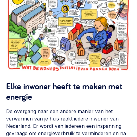
Werken aan de wijk, ABCD, WijkWijzer >
Weerbare gemeenschappen
Voorbereiden op crisis, noodsteunpunten,
ontmoetingsplekken >
Buurtenergie
Energiecollectieven, buurt vergroenen, SDG >
Meebeslissen
Uitdaagrecht, gemeenschapsfondsen, lokale democratie >
Elke inwoner heeft te maken met
Samenwerken en lokale politiek
energie
Lobbyen, invloed uitoefenen, maatschappelijke impact >
De overgang naar een andere manier van het
Omgevingswet en gebiedsontwikkeling
verwarmen van je huis raakt iedere inwoner van
invoering omgevingswet, participatie,
Nederland. Er wordt van iedereen een inspanning
gebiedsontwikkeling>
gevraagd om energieverbruik te verminderen en na