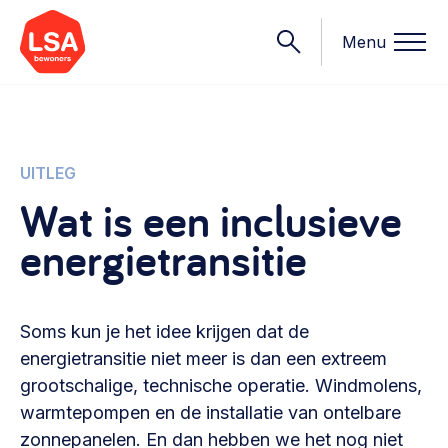
Menu
Onderwerpen
UITLEG
Wat is een inclusieve
Wat we doen
energietransitie
Starten van een initiatief
Rechtsvormen, positionering, organisatiemodellen >
Onze leden
Financiën
Soms kun je het idee krijgen dat de
Financieringsvormen, administratie, begroting en omzet >
Contact
energietransitie niet meer is dan een extreem
grootschalige, technische operatie. Windmolens,
Organisatie en beheer
warmtepompen en de installatie van ontelbare
Bestuur, horeca, evenementen, verhuur en communicatie >
Nieuws
zonnepanelen. En dan hebben we het nog niet