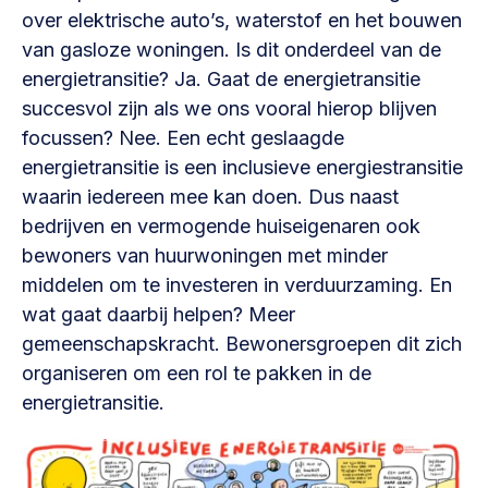
Vrijwilligers en medewerkers
over elektrische auto’s, waterstof en het bouwen
Opinie
Werving, contracten en vergoedingen, betaalde krachten
van gasloze woningen. Is dit onderdeel van de
Bijeenkomsten
>
energietransitie? Ja. Gaat de energietransitie
Team
succesvol zijn als we ons vooral hierop blijven
Eigen gebouw
focussen? Nee. Een echt geslaagde
Huren of kopen, maatschappelijk vastgoed,
Lid worden
energietransitie is een inclusieve energiestransitie
ontmoetingsplekken >
waarin iedereen mee kan doen. Dus naast
Vraag stellen
Sociaal ondernemen
bedrijven en vermogende huiseigenaren ook
Bewonersbedrijf starten, ondernemingsplan maken >
bewoners van huurwoningen met minder
030 231 7511
middelen om te investeren in verduurzaming. En
Buurtbewoners verbinden
info@lsabewoners.nl
wat gaat daarbij helpen? Meer
Community building en ABCD, welkomstcultuur >
gemeenschapskracht. Bewonersgroepen dit zich
Zorgzame gemeenschappen
organiseren om een rol te pakken in de
energietransitie.
Betrokken buurten, contact stimuleren, netwerken
uitbreiden >
Wijkaanpak