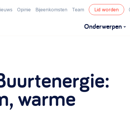
ieuws
Opinie
Bijeenkomsten
Team
Lid worden
Onderwerpen
Financiën
Financieringsvormen, administratie, begroting
Buurtenergie:
en omzet >
Eigen gebouw
m, warme
Huren of kopen, maatschappelijk vastgoed,
ontmoetingsplekken >
Zorgzame gemeenschappen