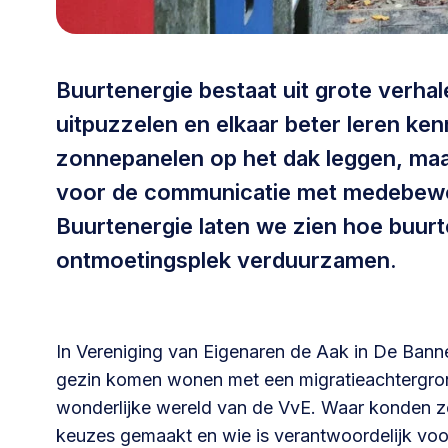
030 231
Vraag stellen
info
7511
Buurtenergie bestaat uit grote verhal
uitpuzzelen en elkaar beter leren ke
zonnepanelen op het dak leggen, ma
voor de communicatie met medebewon
Buurtenergie laten we zien hoe buurt
ontmoetingsplek verduurzamen.
In Vereniging van Eigenaren de Aak in De Ban
gezin komen wonen met een migratieachtergro
wonderlijke wereld van de VvE. Waar konden z
keuzes gemaakt en wie is verantwoordelijk voo