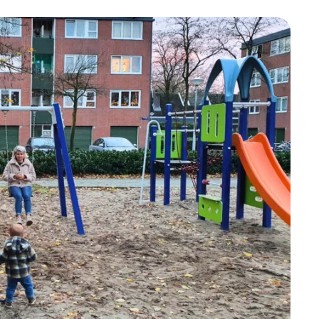
Betrokken buurten, contact stimuleren,
netwerken uitbreiden >
Buurtenergie
Energiecollectieven, buurt vergroenen, SDG >
Omgevingswet en gebiedsontwikkeling
invoering omgevingswet, participatie,
gebiedsontwikkeling>
foon of e-mail.