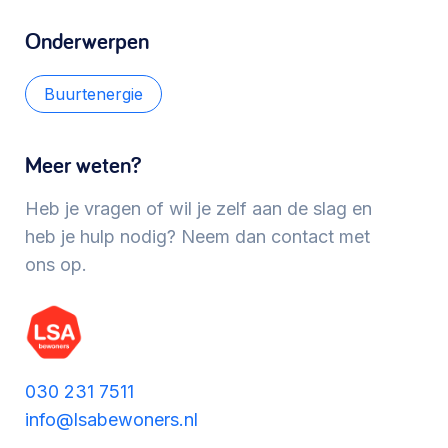
Werken aan de wijk, ABCD, WijkWijzer >
Onderwerpen
Buurtenergie
Meebeslissen
Uitdaagrecht, gemeenschapsfondsen, lokale
Meer weten?
democratie >
Heb je vragen of wil je zelf aan de slag en
heb je hulp nodig? Neem dan contact met
ons op.
030 231 7511
info@lsabewoners.nl