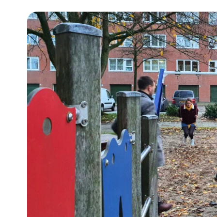
Community building en ABCD,
welkomstcultuur >
Weerbare gemeenschappen
Voorbereiden op crisis, noodsteunpunten,
ontmoetingsplekken >
Samenwerken en lokale politiek
Lobbyen, invloed uitoefenen,
maatschappelijke impact >
Advies of hulp nodig?
Je kunt altijd contact met ons opnemen via tele