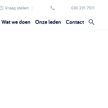
Vraag stellen
030 231 7511
|
Wat we doen
Onze leden
Contact
Organisatie en beheer
Bestuur, horeca, evenementen, verhuur en
communicatie >
Sociaal ondernemen
Bewonersbedrijf starten, ondernemingsplan
maken >
Wijkaanpak