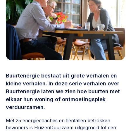
Vrijwilligers en medewerkers
Opinie
Werving, contracten en vergoedingen, betaalde krachten
Bijeenkomsten
>
Team
Eigen gebouw
Huren of kopen, maatschappelijk vastgoed,
Lid worden
ontmoetingsplekken >
Vraag stellen
Sociaal ondernemen
Bewonersbedrijf starten, ondernemingsplan maken >
030 231 7511
Buurtenergie bestaat uit grote verhalen en
Buurtbewoners verbinden
info@lsabewoners.nl
kleine verhalen. In deze serie verhalen over
Community building en ABCD, welkomstcultuur >
Buurtenergie laten we zien hoe buurten met
elkaar hun woning of ontmoetingsplek
Zorgzame gemeenschappen
verduurzamen.
Betrokken buurten, contact stimuleren, netwerken
uitbreiden >
Met 25 energiecoaches en tientallen betrokken
Wijkaanpak
bewoners is HuizenDuurzaam uitgegroeid tot een