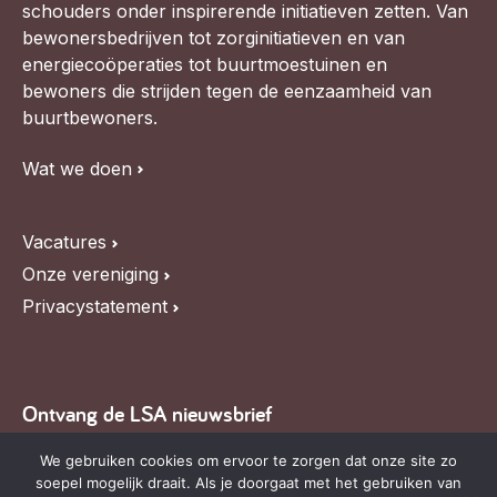
schouders onder inspirerende initiatieven zetten. Van
bewonersbedrijven tot zorginitiatieven en van
energiecoöperaties tot buurtmoestuinen en
bewoners die strijden tegen de eenzaamheid van
buurtbewoners.
Wat we doen
Vacatures
Onze vereniging
Privacystatement
Ontvang de LSA nieuwsbrief
Blijf op de hoogte van LSA nieuws, de agenda en
We gebruiken cookies om ervoor te zorgen dat onze site zo
soepel mogelijk draait. Als je doorgaat met het gebruiken van
relevante ontwikkelingen,
schrijf je in voor onze