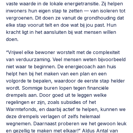
vaste waarde in de lokale energietransitie. Zij helpen
Werken aan de wijk, ABCD, WijkWijzer >
inwoners hun eigen stap te zetten — van isoleren tot
Weerbare gemeenschappen
vergroenen. Dit doen ze vanuit de grondhouding dat
elke stap vooruit telt en doe wat bij jou past. Hun
Voorbereiden op crisis, noodsteunpunten,
kracht ligt in het aansluiten bij wat mensen wíllen
ontmoetingsplekken >
doen.
Buurtenergie
“Vrijwel elke bewoner worstelt met de complexiteit
Energiecollectieven, buurt vergroenen, SDG >
van verduurzaming. Veel mensen weten bijvoorbeeld
Meebeslissen
niet waar te beginnen. De energiecoach aan huis
helpt hen bij het maken van een plan en een
Uitdaagrecht, gemeenschapsfondsen, lokale democratie >
volgorde te bepalen, waardoor de eerste stap helder
Samenwerken en lokale politiek
wordt. Sommige buren lopen tegen financiële
drempels aan. Door goed uit te leggen welke
Lobbyen, invloed uitoefenen, maatschappelijke impact >
regelingen er zijn, zoals subsidies of het
Omgevingswet en gebiedsontwikkeling
Warmtefonds, en daarbij actief te helpen, kunnen we
deze drempels verlagen of zelfs helemaal
invoering omgevingswet, participatie,
wegnemen. Daarnaast proberen we het gewoon leuk
gebiedsontwikkeling>
en gezellig te maken met elkaar!”
Aldus Antal van