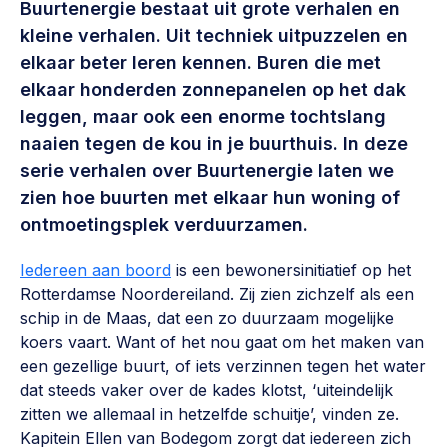
Buurtenergie bestaat uit grote verhalen en
Werken aan de wijk, ABCD, WijkWijzer >
kleine verhalen. Uit techniek uitpuzzelen en
Weerbare gemeenschappen
elkaar beter leren kennen. Buren die met
Voorbereiden op crisis, noodsteunpunten,
elkaar honderden zonnepanelen op het dak
ontmoetingsplekken >
leggen, maar ook een enorme tochtslang
naaien tegen de kou in je buurthuis. In deze
Buurtenergie
serie verhalen over Buurtenergie laten we
Energiecollectieven, buurt vergroenen, SDG >
zien hoe buurten met elkaar hun woning of
Meebeslissen
ontmoetingsplek verduurzamen.
Uitdaagrecht, gemeenschapsfondsen, lokale democratie >
Iedereen aan boord
is een bewonersinitiatief op het
Rotterdamse Noordereiland. Zij zien zichzelf als een
Samenwerken en lokale politiek
schip in de Maas, dat een zo duurzaam mogelijke
Lobbyen, invloed uitoefenen, maatschappelijke impact >
koers vaart. Want of het nou gaat om het maken van
een gezellige buurt, of iets verzinnen tegen het water
Omgevingswet en gebiedsontwikkeling
dat steeds vaker over de kades klotst, ‘uiteindelijk
invoering omgevingswet, participatie,
zitten we allemaal in hetzelfde schuitje’, vinden ze.
gebiedsontwikkeling>
Kapitein Ellen van Bodegom zorgt dat iedereen zich