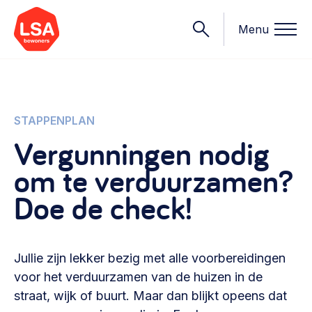
Menu
Onderwerpen
STAPPENPLAN
Vergunningen nodig
Wat we doen
om te verduurzamen?
Starten van een initiatief
Rechtsvormen, positionering, organisatiemodellen >
Doe de check!
Onze leden
Financiën
Financieringsvormen, administratie, begroting en omzet >
Contact
Jullie zijn lekker bezig met alle voorbereidingen
Organisatie en beheer
voor het verduurzamen van de huizen in de
Bestuur, horeca, evenementen, verhuur en communicatie >
straat, wijk of buurt. Maar dan blijkt opeens dat
Nieuws