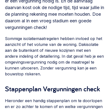
er een vergunning nodig is. En de aanvraag
Vrijwilligers en medewerkers
Opinie
daarvan kost ook de nodige tijd, tijd waar jullie in
Werving, contracten en vergoedingen, betaalde krachten
de planning rekening mee moeten houden. Doe
Bijeenkomsten
>
daarom al in een vroeg stadium een goede
Team
Eigen gebouw
vergunningen check!
Huren of kopen, maatschappelijk vastgoed,
Lid worden
ontmoetingsplekken >
Sommige isolatiemaatregelen hebben invloed op het
aanzicht of het volume van de woning. Dakisolatie
Vraag stellen
Sociaal ondernemen
aan de buitenkant of nieuwe kozijnen met een
Bewonersbedrijf starten, ondernemingsplan maken >
andere indeling of detaillering. In dat geval heb je een
030 231 7511
omgevingsvergunning nodig om de maatregel te
Buurtbewoners verbinden
info@lsabewoners.nl
kunnen uitvoeren. Zonder vergunning kan je een
Community building en ABCD, welkomstcultuur >
bouwstop riskeren.
Zorgzame gemeenschappen
Stappenplan Vergunningen check
Betrokken buurten, contact stimuleren, netwerken
uitbreiden >
Hieronder een handig stappenplan om te doorlopen
en er zo achter te komen of en welke vergunningen
Wijkaanpak