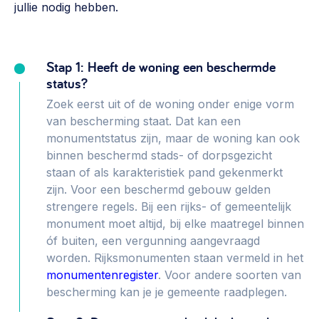
jullie nodig hebben.
Werken aan de wijk, ABCD, WijkWijzer >
Weerbare gemeenschappen
Voorbereiden op crisis, noodsteunpunten,
Stap 1: Heeft de woning een beschermde
ontmoetingsplekken >
status?
Zoek eerst uit of de woning onder enige vorm
Buurtenergie
van bescherming staat. Dat kan een
Energiecollectieven, buurt vergroenen, SDG >
monumentstatus zijn, maar de woning kan ook
binnen beschermd stads- of dorpsgezicht
Meebeslissen
staan of als karakteristiek pand gekenmerkt
Uitdaagrecht, gemeenschapsfondsen, lokale democratie >
zijn. Voor een beschermd gebouw gelden
strengere regels. Bij een rijks- of gemeentelijk
Samenwerken en lokale politiek
monument moet altijd, bij elke maatregel binnen
Lobbyen, invloed uitoefenen, maatschappelijke impact >
óf buiten, een vergunning aangevraagd
worden. Rijksmonumenten staan vermeld in het
Omgevingswet en gebiedsontwikkeling
monumentenregister
. Voor andere soorten van
invoering omgevingswet, participatie,
bescherming kan je je gemeente raadplegen.
gebiedsontwikkeling>