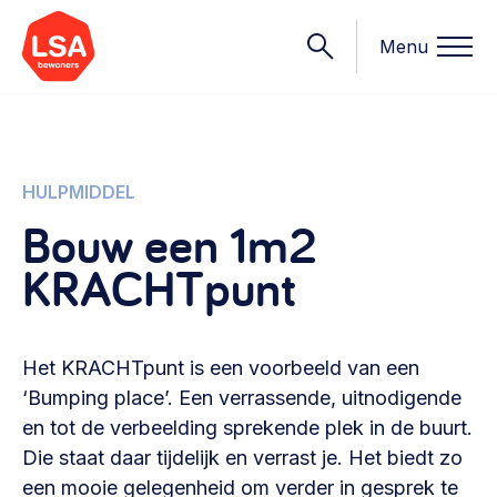
Menu
Onderwerpen
HULPMIDDEL
Bouw een 1m2
Wat we doen
KRACHTpunt
Starten van een initiatief
Rechtsvormen, positionering, organisatiemodellen >
Onze leden
Financiën
Het KRACHTpunt is een voorbeeld van een
Financieringsvormen, administratie, begroting en omzet >
Contact
‘Bumping place’. Een verrassende, uitnodigende
en tot de verbeelding sprekende plek in de buurt.
Organisatie en beheer
Die staat daar tijdelijk en verrast je. Het biedt zo
Bestuur, horeca, evenementen, verhuur en communicatie >
Nieuws
een mooie gelegenheid om verder in gesprek te