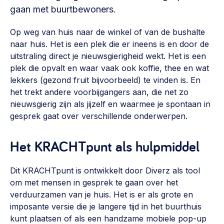
Vrijwilligers en medewerkers
gaan met buurtbewoners.
Opinie
Werving, contracten en vergoedingen, betaalde krachten
Bijeenkomsten
>
Op weg van huis naar de winkel of van de bushalte
naar huis. Het is een plek die er ineens is en door de
Team
Eigen gebouw
uitstraling direct je nieuwsgierigheid wekt. Het is een
Huren of kopen, maatschappelijk vastgoed,
plek die opvalt en waar vaak ook koffie, thee en wat
Lid worden
ontmoetingsplekken >
lekkers (gezond fruit bijvoorbeeld) te vinden is. En
het trekt andere voorbijgangers aan, die net zo
Vraag stellen
Sociaal ondernemen
nieuwsgierig zijn als jijzelf en waarmee je spontaan in
Bewonersbedrijf starten, ondernemingsplan maken >
gesprek gaat over verschillende onderwerpen.
030 231 7511
Buurtbewoners verbinden
info@lsabewoners.nl
Het KRACHTpunt als hulpmiddel
Community building en ABCD, welkomstcultuur >
Dit KRACHTpunt is ontwikkelt door Diverz als tool
Zorgzame gemeenschappen
om met mensen in gesprek te gaan over het
Betrokken buurten, contact stimuleren, netwerken
verduurzamen van je huis. Het is er als grote en
uitbreiden >
imposante versie die je langere tijd in het buurthuis
Wijkaanpak
kunt plaatsen of als een handzame mobiele pop-up