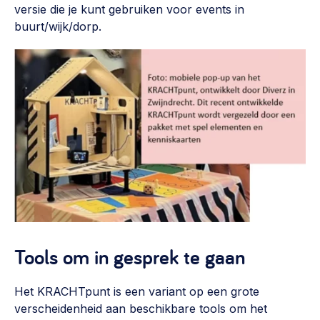
versie die je kunt gebruiken voor events in
Werken aan de wijk, ABCD, WijkWijzer >
buurt/wijk/dorp.
Weerbare gemeenschappen
Voorbereiden op crisis, noodsteunpunten,
ontmoetingsplekken >
Buurtenergie
Energiecollectieven, buurt vergroenen, SDG >
Meebeslissen
Uitdaagrecht, gemeenschapsfondsen, lokale democratie >
Samenwerken en lokale politiek
Lobbyen, invloed uitoefenen, maatschappelijke impact >
Tools om in gesprek te gaan
Omgevingswet en gebiedsontwikkeling
invoering omgevingswet, participatie,
Het KRACHTpunt is een variant op een grote
gebiedsontwikkeling>
verscheidenheid aan beschikbare tools om het