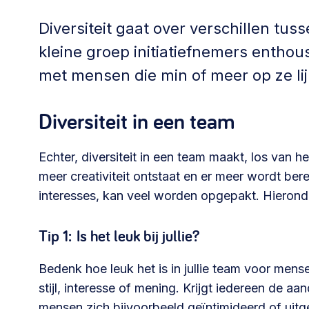
Community building en ABCD,
Diversiteit gaat over verschillen tu
welkomstcultuur >
kleine groep initiatiefnemers enthou
Weerbare gemeenschappen
met mensen die min of meer op ze li
Voorbereiden op crisis, noodsteunpunten,
Diversiteit in een team
ontmoetingsplekken >
Echter, diversiteit in een team maakt, los van he
Samenwerken en lokale politiek
meer creativiteit ontstaat en er meer wordt ber
Lobbyen, invloed uitoefenen,
interesses, kan veel worden opgepakt. Hieronde
maatschappelijke impact >
Tip 1: Is het leuk bij jullie?
Advies of hulp nodig?
Bedenk hoe leuk het is in jullie team voor men
stijl, interesse of mening. Krijgt iedereen de a
Je kunt altijd contact met ons opnemen via tele
mensen zich bijvoorbeeld geïntimideerd of uit