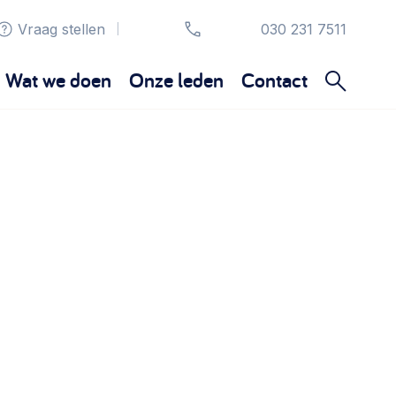
Vraag stellen
030 231 7511
|
Wat we doen
Onze leden
Contact
Organisatie en beheer
Bestuur, horeca, evenementen, verhuur en
communicatie >
Sociaal ondernemen
Bewonersbedrijf starten, ondernemingsplan
maken >
Wijkaanpak