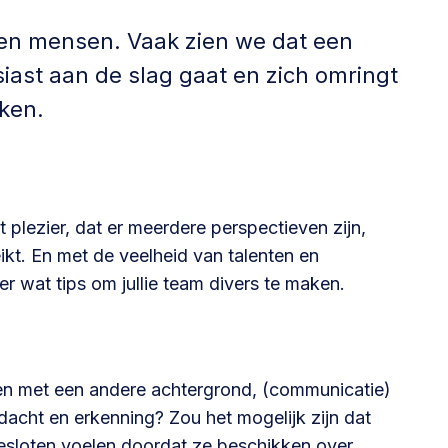
Betrokken buurten, contact stimuleren,
ssen mensen. Vaak zien we dat een
netwerken uitbreiden >
siast aan de slag gaat en zich omringt
Buurtenergie
jken.
Energiecollectieven, buurt vergroenen, SDG >
t plezier, dat er meerdere perspectieven zijn,
Omgevingswet en gebiedsontwikkeling
eikt. En met de veelheid van talenten en
invoering omgevingswet, participatie,
r wat tips om jullie team divers te maken.
gebiedsontwikkeling>
sen met een andere achtergrond, (communicatie)
andacht en erkenning? Zou het mogelijk zijn dat
foon of e-mail.
gesloten voelen doordat ze beschikken over