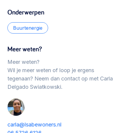
Werken aan de wijk, ABCD, WijkWijzer >
Onderwerpen
Buurtenergie
Meebeslissen
Uitdaagrecht, gemeenschapsfondsen, lokale
Meer weten?
democratie >
Meer weten?
Wil je meer weten of loop je ergens
tegenaan? Neem dan contact op met Carla
Delgado Swiatkowski.
carla@lsabewoners.nl
06 5726 6126