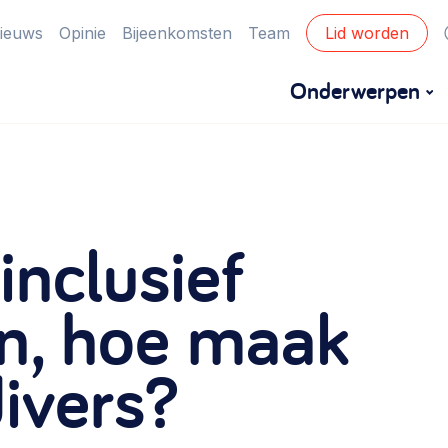
ieuws
Opinie
Bijeenkomsten
Team
Lid worden
Onderwerpen
Financiën
Financieringsvormen, administratie, begroting
inclusief
en omzet >
Eigen gebouw
n, hoe maak
Huren of kopen, maatschappelijk vastgoed,
ivers?
ontmoetingsplekken >
Zorgzame gemeenschappen