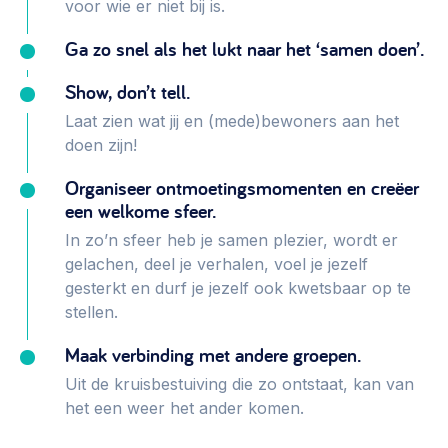
voor wie er niet bij is.
Werken aan de wijk, ABCD, WijkWijzer >
Ga zo snel als het lukt naar het ‘samen doen’.
Weerbare gemeenschappen
Voorbereiden op crisis, noodsteunpunten,
Show, don’t tell.
ontmoetingsplekken >
Laat zien wat jij en (mede)bewoners aan het
doen zijn!
Buurtenergie
Energiecollectieven, buurt vergroenen, SDG >
Organiseer ontmoetingsmomenten en creëer
een welkome sfeer.
Meebeslissen
In zo’n sfeer heb je samen plezier, wordt er
Uitdaagrecht, gemeenschapsfondsen, lokale democratie >
gelachen, deel je verhalen, voel je jezelf
gesterkt en durf je jezelf ook kwetsbaar op te
Samenwerken en lokale politiek
stellen.
Lobbyen, invloed uitoefenen, maatschappelijke impact >
Maak verbinding met andere groepen.
Omgevingswet en gebiedsontwikkeling
Uit de kruisbestuiving die zo ontstaat, kan van
invoering omgevingswet, participatie,
het een weer het ander komen.
gebiedsontwikkeling>