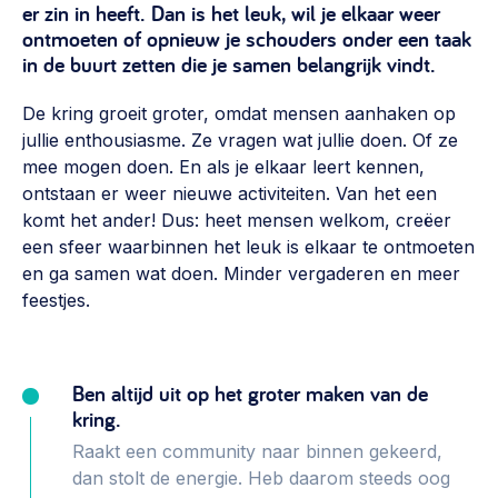
er zin in heeft. Dan is het leuk, wil je elkaar weer
Vrijwilligers en medewerkers
Opinie
ontmoeten of opnieuw je schouders onder een taak
Werving, contracten en vergoedingen, betaalde krachten
in de buurt zetten die je samen belangrijk vindt.
Bijeenkomsten
>
Team
De kring groeit groter, omdat mensen aanhaken op
Eigen gebouw
jullie enthousiasme. Ze vragen wat jullie doen. Of ze
Huren of kopen, maatschappelijk vastgoed,
Lid worden
mee mogen doen. En als je elkaar leert kennen,
ontmoetingsplekken >
ontstaan er weer nieuwe activiteiten. Van het een
Vraag stellen
Sociaal ondernemen
komt het ander! Dus: heet mensen welkom, creëer
een sfeer waarbinnen het leuk is elkaar te ontmoeten
Bewonersbedrijf starten, ondernemingsplan maken >
030 231 7511
en ga samen wat doen. Minder vergaderen en meer
Buurtbewoners verbinden
feestjes.
info@lsabewoners.nl
Community building en ABCD, welkomstcultuur >
Zorgzame gemeenschappen
Ben altijd uit op het groter maken van de
Betrokken buurten, contact stimuleren, netwerken
kring.
uitbreiden >
Raakt een community naar binnen gekeerd,
dan stolt de energie. Heb daarom steeds oog
Wijkaanpak