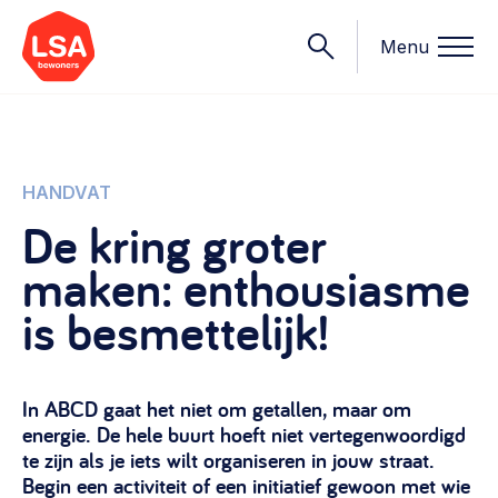
Menu
Onderwerpen
HANDVAT
De kring groter
Wat we doen
maken: enthousiasme
Starten van een initiatief
Rechtsvormen, positionering, organisatiemodellen >
is besmettelijk!
Onze leden
Financiën
Financieringsvormen, administratie, begroting en omzet >
Contact
In ABCD gaat het niet om getallen, maar om
Organisatie en beheer
energie. De hele buurt hoeft niet vertegenwoordigd
te zijn als je iets wilt organiseren in jouw straat.
Bestuur, horeca, evenementen, verhuur en communicatie >
Nieuws
Begin een activiteit of een initiatief gewoon met wie