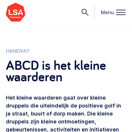
Menu
Onderwerpen
HANDVAT
ABCD is het kleine
Wat we doen
waarderen
Starten van een initiatief
Rechtsvormen, positionering, organisatiemodellen >
Onze leden
Financiën
Het kleine waarderen gaat over kleine
Financieringsvormen, administratie, begroting en omzet >
Contact
druppels die uiteindelijk de positieve golf in
je straat, buurt of dorp maken. Die kleine
Organisatie en beheer
druppels zijn kleine ontmoetingen,
Bestuur, horeca, evenementen, verhuur en communicatie >
Nieuws
gebeurtenissen, activiteiten en initiatieven