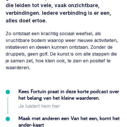
Vrijwilligers en medewerkers
die leiden tot vele, vaak onzichtbare,
Opinie
Werving, contracten en vergoedingen, betaalde krachten
verbindingen. Iedere verbinding is er een,
Bijeenkomsten
>
alles doet ertoe.
Team
Eigen gebouw
Zo ontstaat een krachtig sociaal weefsel, als
Huren of kopen, maatschappelijk vastgoed,
vruchtbare bodem waarop weer nieuwe activiteiten,
Lid worden
ontmoetingsplekken >
initiatieven en ideeën kunnen ontstaan. Zonder de
druppels, geen golf. De kunst is om alle stappen die
Vraag stellen
Sociaal ondernemen
je samen zet, hoe klein ook, te zien en positief te
Bewonersbedrijf starten, ondernemingsplan maken >
030 231 7511
waarderen.
Buurtbewoners verbinden
info@lsabewoners.nl
Community building en ABCD, welkomstcultuur >
Kees Fortuin praat in deze korte podcast over
Zorgzame gemeenschappen
het belang van het kleine waarderen.
Betrokken buurten, contact stimuleren, netwerken
Je luistert hem
hier
uitbreiden >
Maak met anderen een Van het een, komt het
Wijkaanpak
ander-kaart