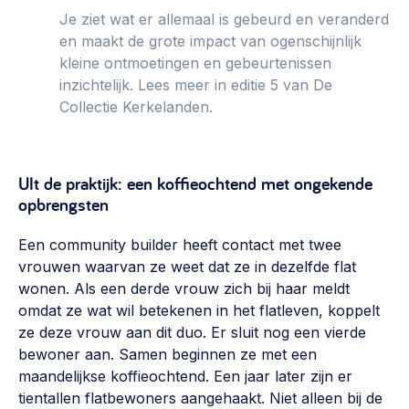
Werken aan de wijk, ABCD, WijkWijzer >
Je ziet wat er allemaal is gebeurd en veranderd
en maakt de grote impact van ogenschijnlijk
Weerbare gemeenschappen
kleine ontmoetingen en gebeurtenissen
Voorbereiden op crisis, noodsteunpunten,
inzichtelijk. Lees meer in editie 5 van
De
ontmoetingsplekken >
Collectie Kerkelanden.
Buurtenergie
Energiecollectieven, buurt vergroenen, SDG >
UIt de praktijk: een koffieochtend met ongekende
opbrengsten
Meebeslissen
Uitdaagrecht, gemeenschapsfondsen, lokale democratie >
Een community builder heeft contact met twee
vrouwen waarvan ze weet dat ze in dezelfde flat
Samenwerken en lokale politiek
wonen. Als een derde vrouw zich bij haar meldt
Lobbyen, invloed uitoefenen, maatschappelijke impact >
omdat ze wat wil betekenen in het flatleven, koppelt
ze deze vrouw aan dit duo. Er sluit nog een vierde
Omgevingswet en gebiedsontwikkeling
bewoner aan. Samen beginnen ze met een
invoering omgevingswet, participatie,
maandelijkse koffieochtend. Een jaar later zijn er
gebiedsontwikkeling>
tientallen flatbewoners aangehaakt. Niet alleen bij de