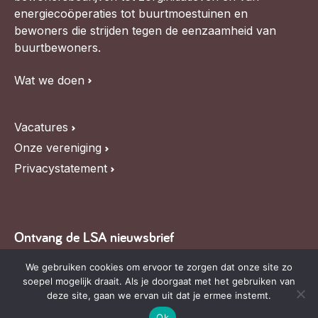
energiecoöperaties tot buurtmoestuinen en
bewoners die strijden tegen de eenzaamheid van
buurtbewoners.
Wat we doen
Vacatures
Onze vereniging
Privacystatement
Ontvang de LSA nieuwsbrief
Blijf op de hoogte van LSA nieuws, de agenda en
We gebruiken cookies om ervoor te zorgen dat onze site zo
soepel mogelijk draait. Als je doorgaat met het gebruiken van
relevante ontwikkelingen,
schrijf je in voor onze
deze site, gaan we ervan uit dat je ermee instemt.
nieuwsbrief
.
Ok