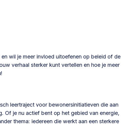
Betrokken buurten, contact stimuleren,
netwerken uitbreiden >
Buurtenergie
Energiecollectieven, buurt vergroenen, SDG >
d en wil je meer invloed uitoefenen op beleid of de
jouw verhaal sterker kunt vertellen en hoe je meer
Omgevingswet en gebiedsontwikkeling
u!
invoering omgevingswet, participatie,
gebiedsontwikkeling>
ch leertraject voor bewonersinitiatieven die aan
. Of je nu actief bent op het gebied van energie,
ander thema: iedereen die werkt aan een sterkere
foon of e-mail.