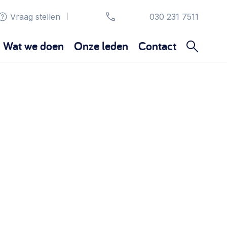
Vraag stellen
030 231 7511
|
Wat we doen
Onze leden
Contact
Organisatie en beheer
Bestuur, horeca, evenementen, verhuur en
communicatie >
Sociaal ondernemen
Bewonersbedrijf starten, ondernemingsplan
maken >
Wijkaanpak