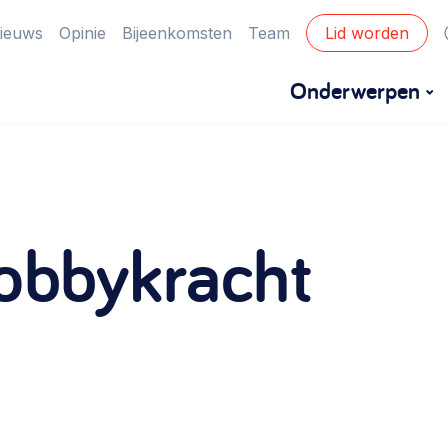
ieuws
Opinie
Bijeenkomsten
Team
Lid worden
Onderwerpen
Financiën
Financieringsvormen, administratie, begroting
lobbykracht
en omzet >
Eigen gebouw
Huren of kopen, maatschappelijk vastgoed,
ontmoetingsplekken >
Zorgzame gemeenschappen