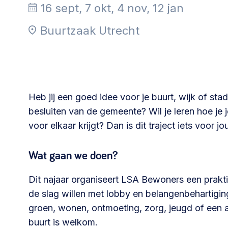
Community building en ABCD,
16 sept, 7 okt, 4 nov, 12 jan
welkomstcultuur >
Buurtzaak Utrecht
Weerbare gemeenschappen
Voorbereiden op crisis, noodsteunpunten,
ontmoetingsplekken >
Heb jij een goed idee voor je buurt, wijk of sta
besluiten van de gemeente? Wil je leren hoe je 
Samenwerken en lokale politiek
voor elkaar krijgt? Dan is dit traject iets voor jo
Lobbyen, invloed uitoefenen,
maatschappelijke impact >
Wat gaan we doen?
Dit najaar organiseert LSA Bewoners een praktis
de slag willen met lobby en belangenbehartiging
Advies of hulp nodig?
groen, wonen, ontmoeting, zorg, jeugd of een 
buurt is welkom.
Je kunt altijd contact met ons opnemen via tele