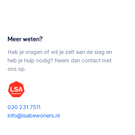
Werken aan de wijk, ABCD, WijkWijzer >
Meebeslissen
Meer weten?
Uitdaagrecht, gemeenschapsfondsen, lokale
democratie >
Heb je vragen of wil je zelf aan de slag en
heb je hulp nodig? Neem dan contact met
ons op.
030 231 7511
info@lsabewoners.nl